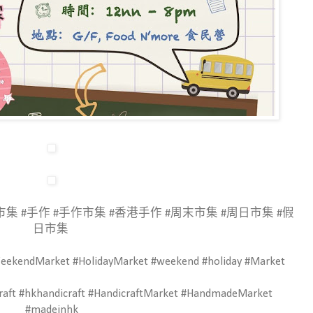
市集 #手作 #手作市集 #香港手作 #周末市集 #周日市集 #假
日市集
eekendMarket #HolidayMarket #weekend #holiday #Market
ft #hkhandicraft #HandicraftMarket #HandmadeMarket
#madeinhk