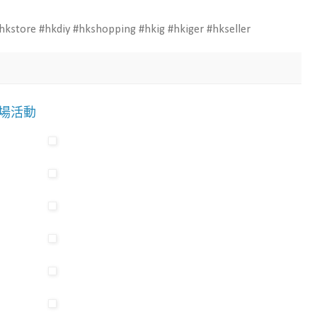
store #hkdiy #hkshopping #hkig #hkiger #hkseller
商場活動