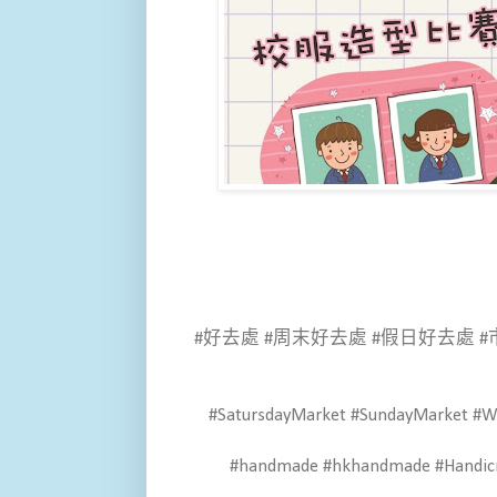
#好去處 #周末好去處 #假日好去處 #
#SatursdayMarket #SundayMarket #W
#handmade #hkhandmade #Handicra