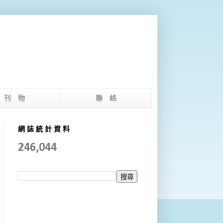
版 刊 物
聯 絡
網 誌 統 計 資 料
246,044