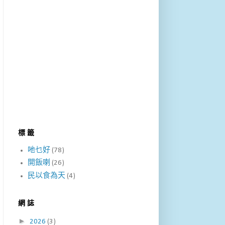
標 籤
吔乜好
(78)
開飯喇
(26)
民以食為天
(4)
網 誌
►
2026
(3)