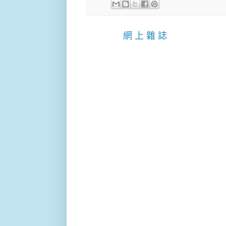
網 上 雜 誌