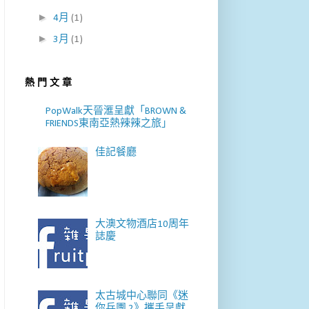
►
4月
(1)
►
3月
(1)
熱 門 文 章
PopWalk天晉滙呈獻「BROWN &
FRIENDS東南亞熱辣辣之旅」
佳記餐廳
大澳文物酒店10周年
誌慶
太古城中心聯同《迷
你兵團 2》攜手呈獻