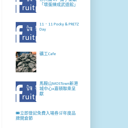
「壞蛋練成武道館」
11．11 Pocky & PRETZ
Day
礦工Cafe
馬鞍山MOSTown新港
城中心x嘉頓聯乘呈
獻
🎟️立即登記免費入場券🛒年度品
牌開倉節