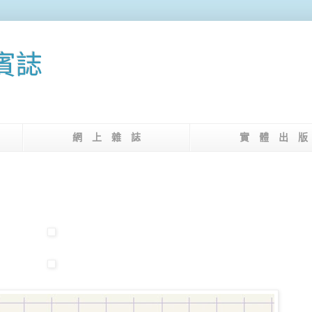
果賓誌
介
網 上 雜 誌
實 體 出 