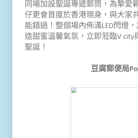
同場加設聖誕專遞郵筒，為摯愛
仔更會首度於香港現身，與大家
能錯過！整個場內佈滿LED閃燈
造甜蜜溫馨氣氛，立即蒞臨V ci
聖誕！
豆腐郵便局Pop 