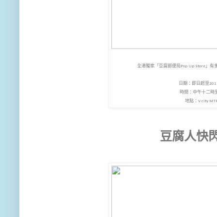
全港獨家「豆腐郵便局Pop Up Stor
日期：即日起至201
時間：中午十二時
地點：V city M
豆腐人快