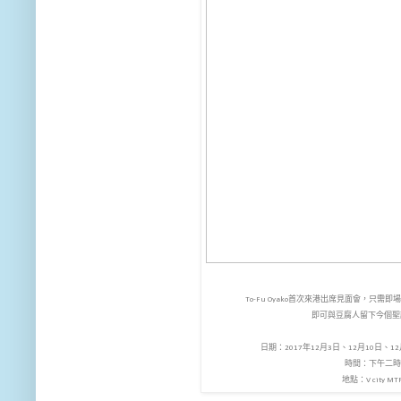
To-Fu Oyako首次來港出席見面會，只需即
即可與豆腐人留下今個
日期：2017年12月3日、12月10日、12
時間：下午二時
地點：V city M