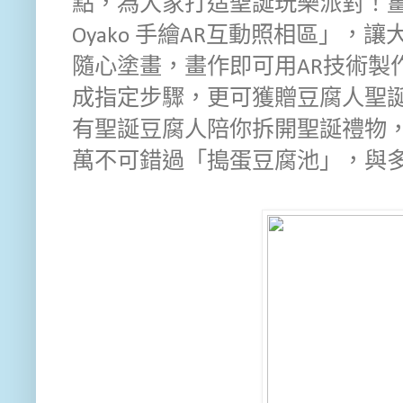
點，為大家打造聖誕玩樂派對！薑餅
Oyako 手繪AR互動照相區」
隨心塗畫，畫作即可用AR技術製
成指定步驟，更可獲贈豆腐人聖
有聖誕豆腐人陪你拆開聖誕禮物
萬不可錯過「搗蛋豆腐池」，與