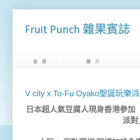
Fruit Punch 雜果賓誌
首 頁
簡 介
網
V city x To-Fu Oyako聖誕玩樂
日本超人氣豆腐人現身香港參加「V cit
派對