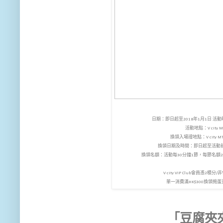
日期：即日起至2018年1月1日 
活動地點：V city
換領入場證地點：V city 
換領日期及時間：即日起至活動
換領名額：活動每30分鐘1節，每節名額
V city VIP Club會員憑2
單一消費滿HK$300換領搗
「豆腐夾