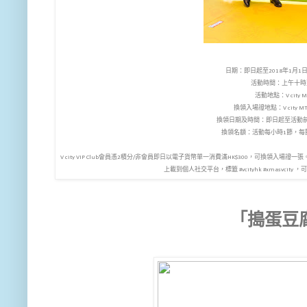
日期：即日起至2018年1月1日(
活動時間：上午十時
活動地點：V city 
換領入場證地點：V city 
換領日期及時間：即日起至活動
換領名額：活動每小時1節，每
V city VIP Club會員憑2積分/非會員即日以電子貨幣單一消費滿HK$300，可換領入
上載到個人社交平台，標籤 #vcityhk #xmasvci
「搗蛋豆