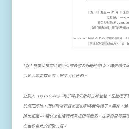
日期：即日起至2018年1月1日 
活動地點：V city 
換領入場證地點：V city 
換領日期及時間：即日起至活動
V city VIP Club會員憑2積分可換領遊戲
即有機會夾得別注版豆腐人一個（名額
*以上推廣及換領活動受有關條款及細則所約束，詳情請往商
活動內容如有更改，恕不另行通知。
豆腐人（To-Fu Oyako）為了尋找失散的豆腐爸爸，在
跌倒而摔破，所以時常表露出害怕和痛苦的樣子。因此，苦
推出超過200種以上包括玩偶及扭蛋等產品，在東南亞等亞
在世界各地的超強人氣。