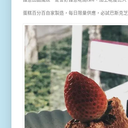
鐘意田園風既一定會好鐘意呢間cafe，加上呢度比
蛋糕百分百自家製造，每日限量供應，必試巴斯克芝