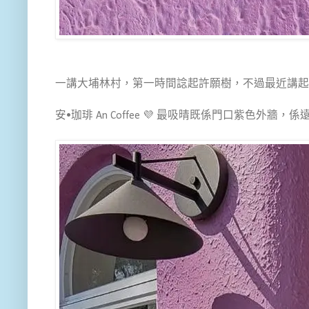
一講大埔林村，第一時間諗起許願樹，不過最近講起林
安•珈琲 An Coffee 💜 最吸晴既係門口紫色外