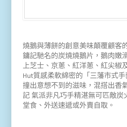
燒鵝與薄餅的創意美味顛覆顧客
鏞記馳名的炭燒燒鵝片，鵝肉嫩
上芝⼠、京蔥、紅洋蔥、紅尖椒及海
Hut質感柔軟綿密的「三藩市式
撞出意想不到的滋味，混搭出香氣
記 氣派非凡巧手精湛無可匹敵炭火飛
堂食、外送速遞或外賣自取。