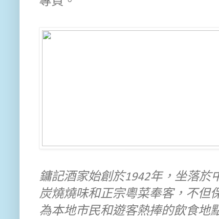
專頁。
鏞記酒家始創於1942年，坐落
炭燒燒味和正宗粵菜奉客，不但
為本地市民和遊客熱捧的飲食地