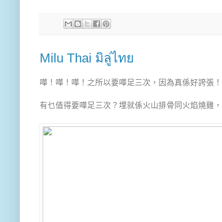
Milu Thai มิลู่ไทย
嘩！嘩！嘩！之所以要嘩足三次，因為真係好誇張！講緊既係 MiluT
有乜值得要嘩足三次？埋就係火山排骨同火焰燒雞，