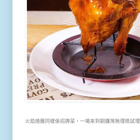
火焰燒雞同樣係招牌菜，一場來到銅鑼灣無理唔試埋