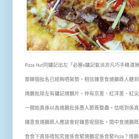
Pizza Hut同鏞記出左「必勝x鏞記氣派非凡巧手精
齋睇個批名已經夠哂架勢，相信鐘意食燒鵝既人聽到
燒鵝批除左有鏞記燒鵝片，仲有京蔥、紅洋蔥、紅尖
一開始真係以為燒鵝批係愚人節既整蠱，估唔到係真
鐘意食燒鵝既人應該會好鐘意呢個批，間中食燒鵝既
食食下真係唔知究竟係食緊燒鵝定係食緊Pizza？