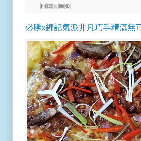
必勝x鏞記氣派非凡巧手精湛無