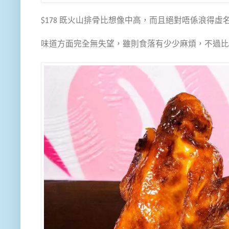
$178 既火山排骨比想像中高，而且絕對唔係浪得
味道方面完全無失望，雖則食落有少少麻煩，不過比