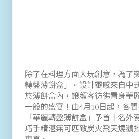
除了在料理方面大玩創意，為了
轉盤薄餅盒」。設計靈感來自中
於薄餅盒內，讓顧客彷彿置身華
一般的盛宴！由4月10日起，各間香港 
「華麗轉盤薄餅盒」予首十名外賣自
巧手精湛無可匹敵炭火飛天燒鵝批」，