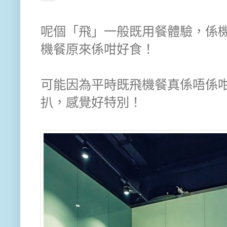
呢個「飛」一般既用餐體驗，係
機餐原來係咁好食！
可能因為平時既飛機餐真係唔係
扒，感覺好特別！