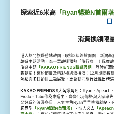
探索近6米高
「Ryan暢遊N首爾
口
消費換領限
港人熱門旅遊勝地韓國，睽違3年終於開關！
新鴻基旗
韓遊
主題活動，為一眾韓迷預熱「旅行癮」！風靡韓
旅遊主題
「KAKAO FRIENDS韓遊假期」
登陸新蒲崗
臨朝聖！繽紛節目及精彩禮遇浪接浪：
12月期間將
熱點與冬日節目主題展覽，
更會聯同旅行社推出精選
KAKAO FRIENDS
9大萌爆角色：Ryan、Apeach、C
Frodo、
Tube作為東道主，
齊齊化身導遊與大家率先
又好玩的浪漫冬日！人氣主角Ryan早早準備就緒，
超巨型
「
Ryan暢遊N首爾塔」
、情人必去
「Apeac