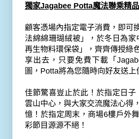
獨家
Jagabee Potta
魔法聯乘精
顧客憑場內指定電子消費，即可
法綿綿珊瑚絨被」，於冬日為家
再生物料環保袋」，齊齊傳授綠
享出去，只要免費下載「
Jaga
圖，
Potta
將為您隨時向好友送上
佳節驚喜豈止於此！於指定日子
雲山中心，與大家交流魔法心得
憶！
於指定周末，商場
6
樓戶外
彩節目源源不絕！