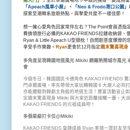
南大門」
；
至於卓爾廣場地下中庭則搖身一變成為釜
「Apeach風車小屋」
、
「Neo & Frodo港口公園」
探索至潮韓系旅遊熱點，
與摯愛共度不一樣佳節！
想一擁心愛角色回家常伴左右？The Point會員
費換領旅行必備的KAKAO FRIENDS拉鏈收納袋
Ryan & Little Apeach U型頸枕！自問創意度
享受手作樂趣。
Ryan
更會於12月指定
週末驚喜
現身
多角度呈現韓國地道風光 Mikiki 網羅熱鬧城市風
會
今個冬日，韓國國民卡通角色 KAKAO FRIENDS 驚
門卓爾廣場，率先帶領大家玩轉韓國 6 大潮人必到
亦能體驗到韓劇主角般的地道生活！豐富活動豈止如此
定週末驚喜現身 Mikiki 與大家近距離接觸一番
KAKAO FRIENDS 的元祖成員吧！
多個星級打卡位@Mikiki
KAKAO FRIENDS 皇牌成員 Ryan 率領一眾好友