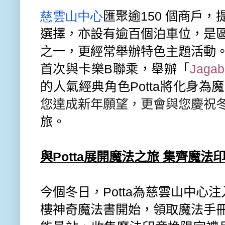
慈雲山中心
匯聚逾
150
個商戶，
選擇，亦設有逾百個泊車位，
是
之一，更經常舉辦
特色
主題活動
首次
與
卡樂
B
聯乘，舉辦「
Jagab
的人氣經典角色
Potta
將化身
為
魔
您達成新年願望，
更會與您慶祝
旅
。
與
Potta
展開魔法之旅 集齊魔法
今個冬日，
Potta
為慈雲山中心注
樓神奇魔法書開始，
領
取魔法手