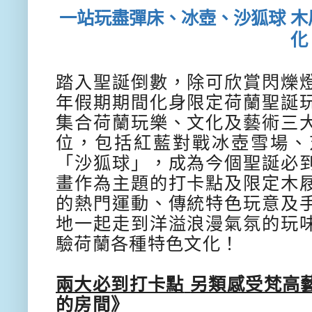
一站玩盡彈床、冰壺、沙狐球
木
化
踏入聖誕倒數，除可欣賞閃爍
年假期期間化身限定荷蘭聖誕
集合荷蘭玩樂、文化及藝術三
位，包括紅藍對戰冰壺雪場、
「沙狐球」，成為今個聖誕必
畫作為主題的打卡點及限定木
的熱門運動、傳統特色玩意及
地一起走到洋溢浪漫氣氛的玩
驗荷蘭各種特色文化！
兩大必到打卡點
另類感受梵高
的房間》