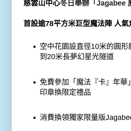
慈雲山中心
冬日舉辦「
Jagabee
首設逾
78
平
方米巨型魔法陣
人氣
空中花園設直徑
10
米的圓形
到
20
米長夢
幻星光隧道
免費參加「魔法『卡』年華
印章換限定禮品
消費換領獨家限
量版
Jagabe