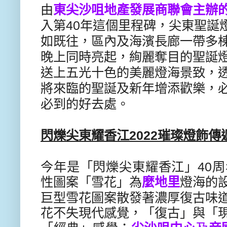
由
東尖沙咀地產發展商聯會主辦
入第
40
年這個里程碑，尖東聖誕
如既往，
區內及海濱長廊一帶多
晚上同時亮
起，絢麗奪目的聖誕
送上五光十色的美麗燈海景致，
將來臨的聖誕及新年增添歡樂，
必到的好去處。
閃爍尖東耀香江
2022
璀璨燈飾傳
今年是「閃爍尖東耀香江」
40
周
性圖
案「雪花」為
麼地里
燈海的
巨型雪花
圖案散發著濃厚復古味
花不失現代感
覺，「復古」與「