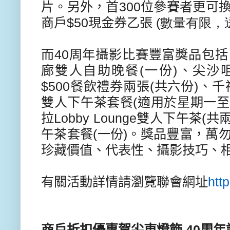
片。另外，首
300
位參賽者更可
商戶
$50
現金券乙張
(
數量有限，
而
40
周年攝影比賽豐富獎品包括
廊雙人自助晚餐
(
一份
)
、
尖沙
$500
餐飲禮券兩張
(
共六份
)
、千
雙人下午茶套餐
(
適用於星期一至
拉
Lobby Lounge
雙人下午茶
(
共
午茶套餐
(
一份
)
。獎品豐富，萬
珍藏價值、代表性、攝影技巧、
有關活動詳情請瀏覽聯會網址
http
商戶折扣優惠賀尖東燈飾
40
周年