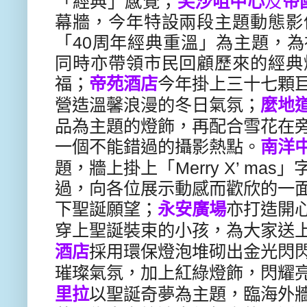
「經典」感覺；
尖
沙咀中心
及
帝
幕牆，
今年特設兩段主題動態影
「
40
周年經
典重溫」為主題，
為
同時亦帶領市民回
顧歷來的經典
福；
帝苑酒店
今年掛上三
十七顆
營造溫馨浪漫的冬日氣氛；
麼
地
品為
主題的燈飾，
再配合雪花在
一個不能錯過的攝影熱
點。
南洋
題，牆上掛上「
Merry X’ mas
」
過，
向各位展示動感而歡欣
的一
下聖誕願望；
永安廣場
亦打造開
穿上聖誕裝束的小孩，
為大家送
酒店
採用環保燈泡堆砌出金
光閃
璀璨氣氛，加上紅綠燈飾，
閃耀
里拉
以聖誕奇夢為主題，
臨海外