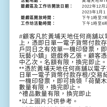
活動地點：
黃埔天地
MT
遊戲區及工作坊開放日期：
2022
年
12
月
2023
年
1
月
1
遊戲區開放時間：
下午
1
時至
7
工作坊活動時間：
下午
1
時至
6
#
顧客凡於黃埔天地任何商舖以
上，
憑即日單一電子貨幣付款
戶同日之有效
單一機印發票，
玩藝小鎮」
遊戲券乙張。顧客
中乙次。名額有限，
換完即止
**
憑於黃埔天地任何商舖以電子
日
單一電子貨幣付款存根
/
交易
一機印發
票，即可換領「荷蘭
數量有限，
換完即止。
^
禮品數量有限，換完即止
*
以上圖片只供參考。