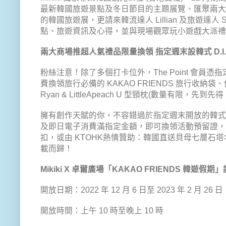
最新韓國旅遊景點及冬日節目的主題展覽、匯聚兩
的韓國旅遊展，更請來韓流達人 Lillian 及旅遊達
點、旅遊資訊及心得，並與現場觀眾玩小遊戲大派禮
兩大商場推超人氣禮品限量換領 指定週末設韓式 D.I.
粉絲注意！除了多個打卡位外，The Point 會
費換領旅行必備的 KAKAO FRIENDS 旅行收納袋、便攜
Ryan & LittleApeach U 型頸枕(數量有限，先到
擁有創作天賦的你，不容錯過於指定週末開放的韓式 D.I.
及即日電子消費滿指定金額，即可換領活動預留證，即可親
扣，或由 KTOHK熱情贊助：韓國直送貝母七層石
載而歸！
Mikiki X 卓爾廣場「KAKAO FRIENDS 韓遊假期
開放日期：2022 年 12 月 6 日至 2023 年 2 月 26 日
開放時間：上午 10 時至晚上 10 時