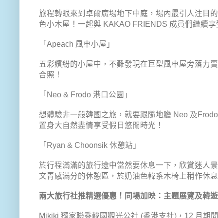
旅程轉眼來到卓爾廣場地下中庭，場內最引人注目
色小木屋！一起與 KAKAO FRIENDS 成員們繼
「Apeach 風車小屋」
五彩繽紛的小屋中，不難發現在巨型風車屋旁落力賣萌
合照！
「Neo & Frodo 港口公園」
想體驗非一般韓國之旅，就要跟隨地膽 Neo 及Fro
置身大自然盡情享受假日悠閒時光！
「Ryan & Choonsik 休憩站」
於行程滿滿的旅行途中當然要休息一下，欣賞迷人景色！Ry
文青感滿分的休憩區，於奶油色韓系木椅上稍作休息後
兩大旅行社推精選優惠！同場加映：主題展覽及韓遊
Mikiki 獨家聯乘韓國觀光公社 (香港支社)，12