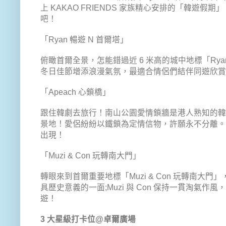
上 KAKAO FRIENDS 家族精心安排的「韓遊
吧！
「Ryan 暢遊 N 首爾塔」
俯瞰首爾全景，怎能錯過近 6 米高的城中地標「Rya
冬日佳節增添浪漫氣氛，最適合情侶們結伴同遊欣賞
「Apeach 心鎖橋」
跟住韓劇去旅行！南山公園愛情鎖牆是港人熟知的
景地！愛侶紛紛以鐵鎖為定情信物，許願永不分離。俏皮
出現！
「Muzi & Con 玩轉南大門」
轉眼來到首爾重要地標「Muzi & Con 玩轉南
具歷史意義的一面;Muzi 與 Con 保持一貫淘氣
遊！
3 大星級打卡位@卓爾廣場