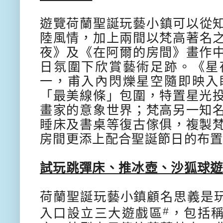
遊覽荷蘭聖誕玩藝小鎮可以從
陸風情，
加上兩間以梵高著名
夜》及《
在阿爾的房間》畫作
日氛圍下欣賞藝術足跡。《星
一，甫入內閃爍星空隨即映入
「最美線條」包圍，
特置星光
畫家的意象世界；梵高
另一知
睡床及書桌等復古傢俱，
複製
房間
更添
上
配合聖
誕
節
日
的布
試玩跳彈床、推冰壺、沙狐球
荷蘭聖誕玩藝小鎮顧名思義是
#
入口設立三大遊戲區
，包括