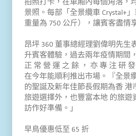
拍照打卡，在車廂內每個角落，均
景照。每部「全景纜車 Crystal+
重量為 750 公斤），讓賓客盡
昂坪 360 董事總經理劉偉明先生表
升賓客體驗，過去兩年疫情期間，沒
正 常 營 運 之 餘 ， 亦 專 注 研 
在今年能順利推出市場。『全景纜車 
的聖誕及新年佳節長假期為香 港
旅遊選擇外，也豐富本地 的旅遊
訪作好準備。」
早鳥優惠低至 65 折