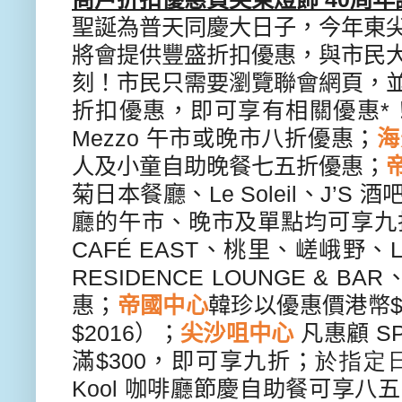
聖誕為普天同慶大日子，
今年東
將會提供豐盛折扣優惠，
與市民
刻！
市民只需要瀏覽聯會網頁，
折扣優惠，即可享有相關優惠
*
Mezzo
午市或晚市八折優惠；
海
人及小童自助
晚餐七五折優惠；
菊日本餐廳、
Le Soleil
、
J’S
酒
廳的午市、晚市及單點均可享九
CAFÉ EAST
、桃里、嵯峨野、
L
RESIDENCE LOUNGE & BAR
惠；
帝國中心
韓珍以優惠價港幣
$2016
）；
尖沙咀中心
凡惠顧
SP
滿
$300
，即可享九折；
於指定
Kool
咖啡廳節慶自助餐可享八五