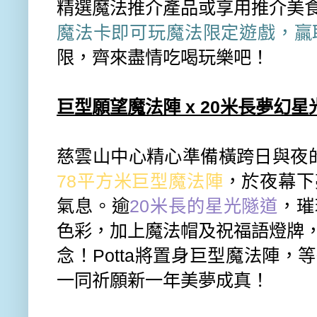
精選魔法推介產品或享用推介美
魔法卡即可玩魔法限定遊戲，贏
限，
齊來
盡情吃喝玩樂吧！
巨型願望魔法陣
x
20
米長夢幻星
慈雲山中心精心準備橫跨日與夜
78
平方米巨型魔法陣
，於
夜幕下
氣息。逾
20
米長的星光隧道
，璀
色彩，
加上魔法帽及祝福語燈牌
念！
Pot
ta
將置身
巨型魔法陣，等
一同祈願新一年美夢成真！