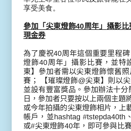
享受美食。
參加
「
尖東燈飾
40
周年
」
攝影比
現金券
為了慶祝
40
周年這個重要里程碑
燈飾
40
周年」攝影比賽，並特
東】
參加者需以尖東燈飾懷舊照
賽；
【璀璨
燈飾
@
尖東】則以尖
並設有豐富獎品。參加辦法十分
日，
參加者只要按以上兩個主題
或今年拍
攝的尖東燈飾相片，上
帳戶，並
hashtag #tstepda40th
或
#
尖東燈飾
40
年，即可參與比