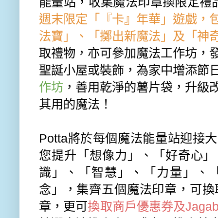
能量站，收集魔法印章換限定禮
週末限定「『卡』年華」遊戲，
法寶」、「擲出新魔法」及「神
取禮物，亦可參加魔法工作坊
，
聖誕小屋或裝飾，為家中增添節
作坊
，
善
用
乾淨的薯片袋，升級
其用的魔法！
P
otta
將於
每個魔法能量站
迎接大
您提升「想像力」、「好奇心」
識」
、「智慧」、「力量」、
念」，
集齊五個魔法印章，可換
章，
更可
換
取商戶優惠券及
Jaga