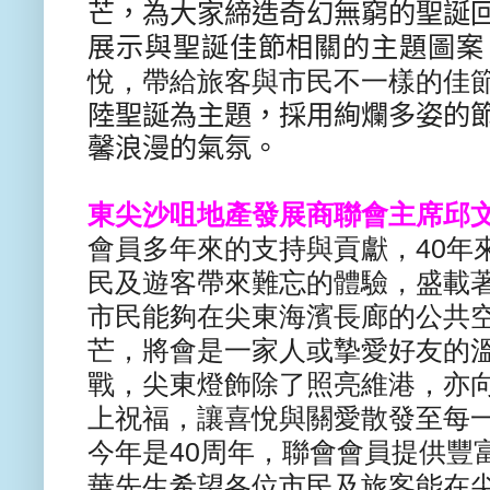
芒，
為大家締造奇幻無窮的聖誕
展示與聖
誕佳節相關的主題圖案
悅
，帶給旅客與市民不一樣的佳
陸聖誕為
主題，
採用絢爛多姿的
馨浪漫的氣氛。
東尖沙咀地產發展商聯會主席邱
會員
多年來的支持與貢獻，
40
年
民及遊客
帶來難忘的體驗，盛載
市民能夠在尖
東海濱長廊的公共
芒，
將會是一家人或摯愛好友的
戰，
尖東燈飾除了照亮維港，
亦
上祝福，
讓喜悅與關愛散發至每
今年是
40
周
年，聯會會員提供豐
華先生希望各位市
民及旅客能在