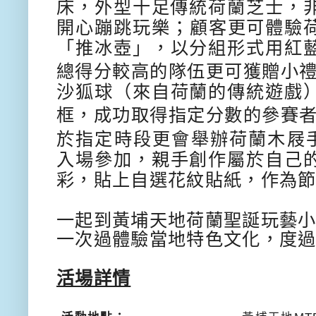
床，
外型十足傳統荷蘭芝士，
開心蹦跳玩樂；
顧客更可體驗
「推冰壺」，
以分組形式用紅
總得分較高的
隊
伍更可
獲贈小
沙狐球（
來自荷蘭的傳統遊戲
框，
成功取得指定分數的參賽
於指定時段更會舉辦荷蘭木屐
入場參加，親手創作屬於自己
彩，貼上自選花紋貼紙，作為
一起到黃埔天地荷蘭聖誕玩藝
一次過體驗當地特色文化，
度
活場詳情