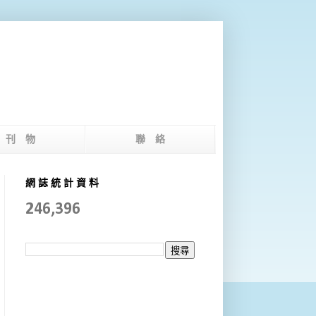
版 刊 物
聯 絡
網 誌 統 計 資 料
246,396