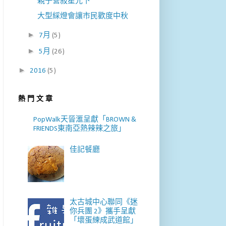
親子營敍星光下
大型綵燈會讓市民歡度中秋
►
7月
(5)
►
5月
(26)
►
2016
(5)
熱 門 文 章
PopWalk天晉滙呈獻「BROWN &
FRIENDS東南亞熱辣辣之旅」
佳記餐廳
太古城中心聯同《迷
你兵團 2》攜手呈獻
「壞蛋練成武道館」