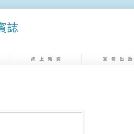
果賓誌
介
網 上 雜 誌
實 體 出 