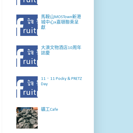
馬鞍山MOSTown新港
城中心x嘉頓聯乘呈
獻
大澳文物酒店10周年
誌慶
11．11 Pocky & PRETZ
Day
礦工Cafe