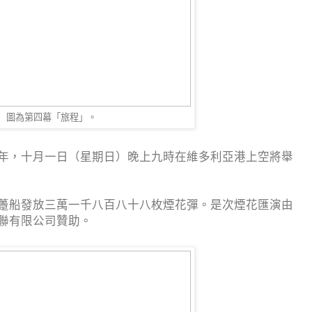
圖為第四幕「旅程」。
年，十月一日（星期日）晚上九時在維多利亞港上空將舉
躉船發放三萬一千八百八十八枚煙花彈。是次煙花匯演由
聯有限公司贊助。