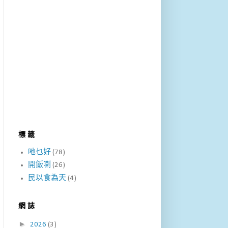
標 籤
吔乜好
(78)
開飯喇
(26)
民以食為天
(4)
網 誌
►
2026
(3)