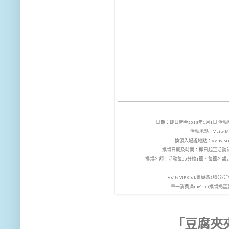
日期：即日起至2018年1月1日 
活動地點：V city
換領入場證地點：V city 
換領日期及時間：即日起至活動
換領名額：活動每30分鐘1節，每節名額
V city VIP Club會員憑2
單一消費滿HK$300換領搗
「豆腐夾