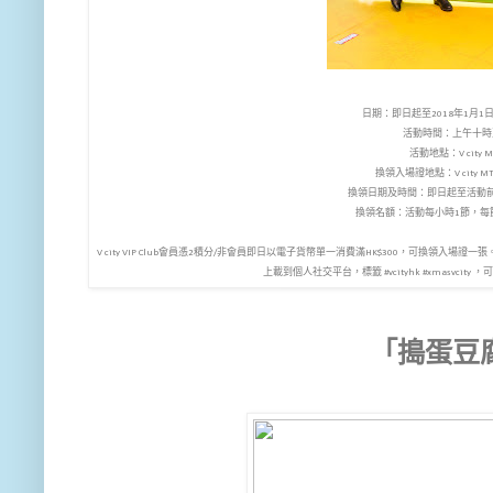
日期：即日起至2018年1月1日(
活動時間：上午十時
活動地點：V city 
換領入場證地點：V city 
換領日期及時間：即日起至活動
換領名額：活動每小時1節，每
V city VIP Club會員憑2積分/非會員即日以電子貨幣單一消費滿HK$300，可換領入
上載到個人社交平台，標籤 #vcityhk #xmasvci
「搗蛋豆