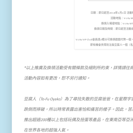
日期：即日起至2018年1月1日 
活動地點：V city 
換領入場證地點：V city 
換領日期及時間：即日起至活動
V city VIP Club會員憑2積分可換領遊戲
即有機會夾得別注版豆腐人一個（名額
*以上推廣及換領活動受有關條款及細則所約束，詳情請往商
活動內容如有更改，恕不另行通知。
豆腐人（To-Fu Oyako）為了尋找失散的豆腐爸爸，在
跌倒而摔破，所以時常表露出害怕和痛苦的樣子。因此，苦
推出超過200種以上包括玩偶及扭蛋等產品，在東南亞等亞
在世界各地的超強人氣。