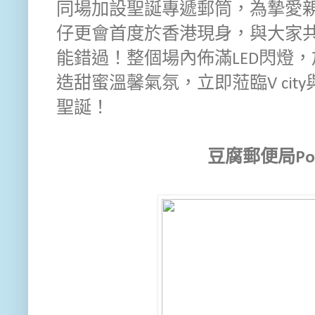
同場加設聖誕專遞郵筒，為摯愛
仔更會首度於香港現身，與大家
能錯過！整個場內佈滿LED閃燈
造甜蜜溫馨氣氛，立即蒞臨V ci
聖誕！
豆腐郵便局Pop 