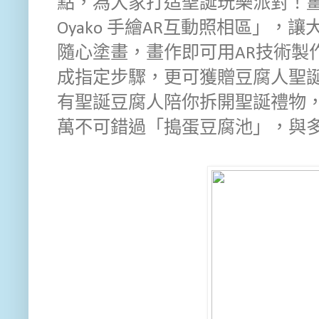
點，為大家打造聖誕玩樂派對！薑餅
Oyako 手繪AR互動照相區」
隨心塗畫，畫作即可用AR技術製
成指定步驟，更可獲贈豆腐人聖
有聖誕豆腐人陪你拆開聖誕禮物
萬不可錯過「搗蛋豆腐池」，與