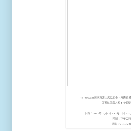
To-Fu Oyako首次來港出席見面會，只需即
即可與豆腐人留下今個
日期：2017年12月3日、12月10日、12
時間：下午二時
地點：V city M