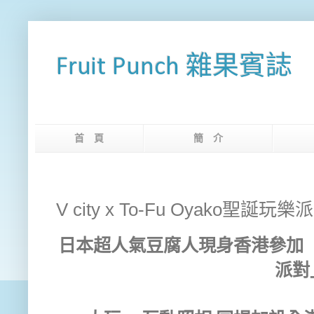
Fruit Punch 雜果賓誌
首 頁
簡 介
網
V city x To-Fu Oyako聖誕玩樂
日本超人氣豆腐人現身香港參加「V cit
派對