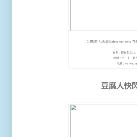
全港獨家「豆腐郵便局Pop Up Stor
日期：即日起至201
時間：中午十二時
地點：V city M
豆腐人快