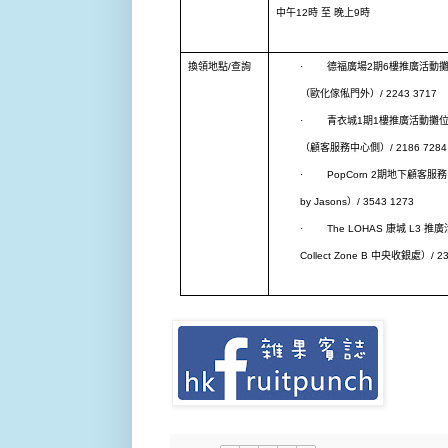
中午
12
時
至
晚上
9
時
換領
地點
/
查詢
·
德福廣場
2
期
6
樓推廣活動
（歐化傢俬門外）
/ 2243 3717
·
青衣城
1
期
1
樓推廣活動攤
（顧客服務中心側）
/ 2186 7284
·
PopCorn 2
期地下顧客服務
by Jasons
）
/ 3543 1273
·
The LOHAS
康城
L3
推廣
Collect Zone B
中央收銀處）
/ 2