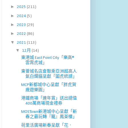
►
2025
(211)
►
2024
(5)
►
2023
(29)
►
2022
(86)
▼
2021
(113)
▼
12月
(14)
東港城 East Point City「樂高®
雲霄虎城」
東薈城名店倉聯乘亞洲超高人
氣白爛貓呈獻「闔虎統請」
MCP新都城中心呈獻「胖虎賀
歲遊樂園」
港鐵商場「連年賞」送出總值
400萬商場現金禮券
MOSTown新港城中心呈獻「新
春之最玩轉『籠』鳳茶樓」
荷里活廣場新春呈獻「花．