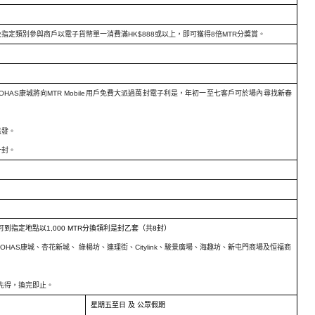
及指定類別參與商戶以電子貨
幣單一消費滿
HK$888
或以上，即可獲得
8
倍
MTR
分獎賞。
LOHAS
康城將向
MTR Mobile
用戶免費大派過萬封電子利是，
年初一至七客戶可於場內尋找新春
派發。
一封。
可
到指定地點以
1,000 MTR
分換領利是封乙套（共
8
封）
LOHAS
康城、杏花新城、
綠楊坊、連理街、
Citylink
、駿景廣場、海趣坊、
新屯門商場及恒福商
先得，換完即止。
星期五至日
及
公眾假期