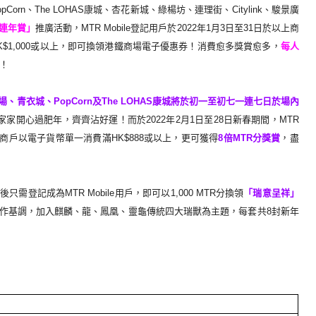
opCorn
、
The LOHAS
康城、杏花新城、綠楊坊、連理街、
Citylink
、
駿景廣
連年賞」
推廣
活動，
MTR Mobile
登記用戶於
2022
年
1
月
3
日至
31
日於以上商
K$1,000
或以上，
即可換領港鐵商場電子優惠券！消費愈多獎賞愈多，
每人
！
場、青衣城、
Pop
Corn
及
The LOHAS
康城將於初一至初七一連七日於場內
家家開心過肥年，
齊齊沾好運！而於
2022
年
2
月
1
日至
28
日新春期間，
MTR
商戶以電子貨
幣單一消費滿
HK$888
或以上，更可獲得
8
倍
MTR
分獎賞
，
盡
費後只需登記成為
MT
R Mobile
用戶，即可以
1,000 MTR
分換領
「瑞意呈祥」
作基調，加入麒麟、龍、鳳凰、
靈龜傳統四大瑞獸為主題，每套共
8
封新年
！