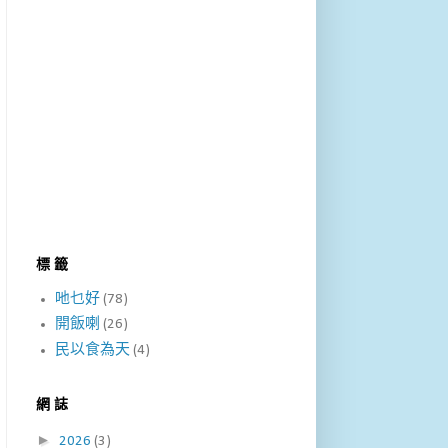
標 籤
吔乜好
(78)
開飯喇
(26)
民以食為天
(4)
網 誌
►
2026
(3)