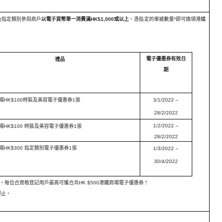
及指定類別參與商戶
以電子貨
幣單一消費滿
HK$1,000
或以上
，憑指定的單據數量
*
即可換
領港鐵
電子優惠券有效日
禮品
期
場
HK$100
時裝及美容電子優惠券
1
張
3/1/2022 –
28/2/2022
1/2/2022 –
場
HK$100
時裝及美容電子優惠券
1
張
28/2/2022
場
HK$300
指定類別電子優惠券
1
張
1/3/2022 –
30/4/2022
，
每位合資格登記用戶最高可獲合共
HK $500
港鐵商場電子優惠券！
即止。