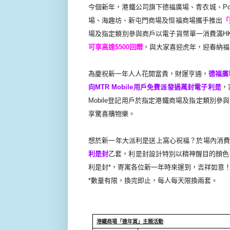
今個新年，港鐵公司旗下德福廣場、
青衣城、
P
場、海趣坊、新屯門商場及恒福商場攜手推出
「
場及
指定類別參與商戶以電子貨幣單一消費滿
H
可享高達
$
500
回贈
，與大家喜迎虎年，迎春納福
為慶祝新一年人人花開富貴，財運亨通，
德福廣
向
MTR Mobile
用戶
免費
派發過萬封電子利是
，
Mobile
登記用戶於指定港鐵商場及指定類別參與
享驚喜購物樂。
想於新一年大派利是送上窩心祝福？於場內消
利是封
乙套，
利是封設計特別以精神醒目的顏色
利是封
*
，
寄寓各位新一年時來運到，吉祥如意
*
數量有限，換完即止，每人每天限換兩套。
港鐵商場「連年賞」主題活動