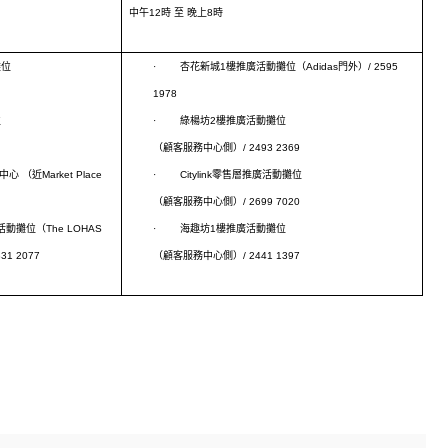
中午
12
時
至
晚上
8
時
攤位
·
杏花新城
1
樓推廣活動攤位（
Adidas
門外）
/ 2595
1978
位
·
綠楊坊
2
樓推廣活動攤位
（顧客服務中心側）
/ 2493 2369
中心
（近
Market Place
·
Citylink
零售層推廣活動攤位
（顧客服務中心側）
/ 2699 7020
活動攤位（
The LOHAS
·
海趣坊
1
樓推廣活動攤位
331 2077
（顧客服務中心側）
/ 2441 1397