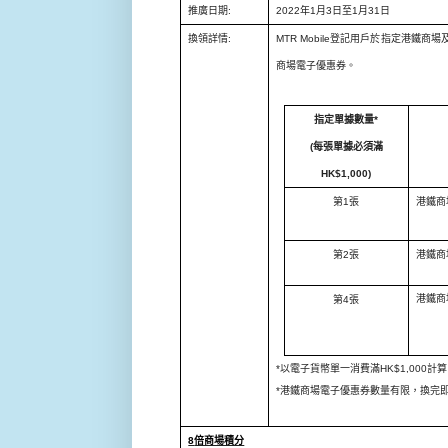
推廣日期
:
2022
年
1
月
3
日至
1
月
31
日
換領詳情
:
MTR Mobile
登記用戶於指定港鐵商場
商場電子優惠券。
指定單據數量
*
(
每張單據必須滿
H
K$1,000)
第
1
張
港鐵商
第
2
張
港鐵商
港鐵商
第
4
張
*
以電子貨幣單一消費滿
HK$1,000
計算
*
港鐵商場電子優惠券數量有限，換完
8
倍商場積分