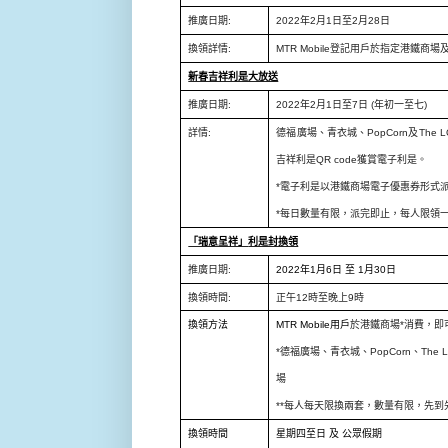
推廣日期
:
2022
年
2
月
1
日至
2
月
28
日
換領詳情
:
MTR Mobile
登記用戶於指定港鐵商場
新春吉祥利是大放送
推廣日期
:
2022
年
2
月
1
日至
7
日
(
年
初一至七
)
詳情
:
德福廣場、青衣城、
PopCorn
及
The 
吉祥利是
QR code
獲賞電子利是。
*
電子利是以港鐵商場電子優惠券形式
*
每日數量有限，派完即止，每人限領
「瑞意呈祥」
利是封換領
推廣日期
:
2022
年
1
月
6
日
至
1
月
30
日
換領時間
:
正午
12
時至晚上
9
時
換領方法
MTR Mobile
用戶
於港鐵商場
*
消費，即
*
德福廣場、青衣城、
PopCorn
、
The 
場
**
每人每天限換兩套，數量有限，先到
換領
時間
星期四至日
及
公眾假期