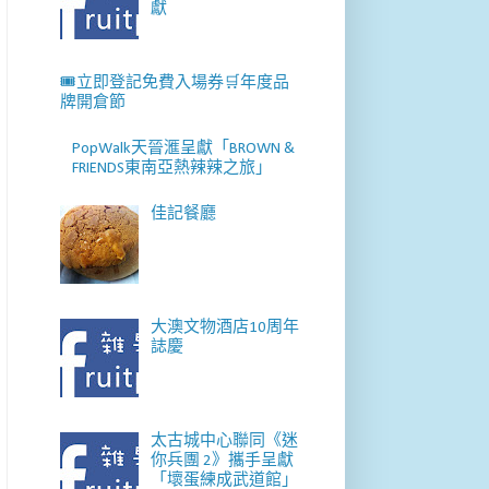
獻
🎟️立即登記免費入場券🛒年度品
牌開倉節
PopWalk天晉滙呈獻「BROWN &
FRIENDS東南亞熱辣辣之旅」
佳記餐廳
大澳文物酒店10周年
誌慶
太古城中心聯同《迷
你兵團 2》攜手呈獻
「壞蛋練成武道館」