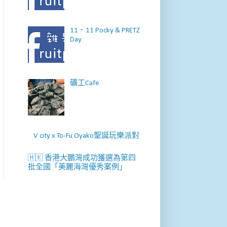
11．11 Pocky & PRETZ
Day
礦工Cafe
V city x To-Fu Oyako聖誕玩樂派對
🇭🇰 香港大鵬灣成功獲選為第四
批全國「美麗海灣優秀案例」