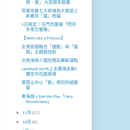
燈．賞」 大型賀年裝置
恒基地產七大商場為大家送上
新春至「瀛」祝福
3日限定！屯門市廣場「閃亮
冬季交響樂」
【Shine Like a Princess】
全港首個融合「運動」與「電
競」主題競技館
北角海旁人寵吃喝玩樂新蒲點
Landmark North上水廣場全新5
樓空中花園登場
慈雲山中心「紫」想同你過聖
誕
奧海城 x Yum Me Play「Fairy
Wonderland」
►
11月
(27)
►
10月
(4)