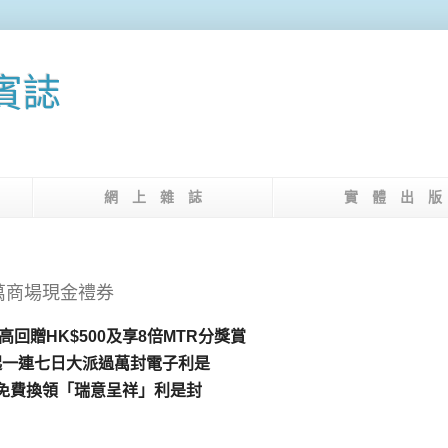
果賓誌
介
網 上 雜 誌
實 體 出 
萬商場現金禮券
高回贈
HK$500
及享
8
倍
MTR
分獎賞
起一連七日大派過萬封電子利是
免費換領「瑞意呈祥」利是封