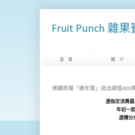
Fruit Punch 雜
首 頁
簡 
港鐵商場「連年賞」送出總值400
憑指定消費最
年初一
憑積分