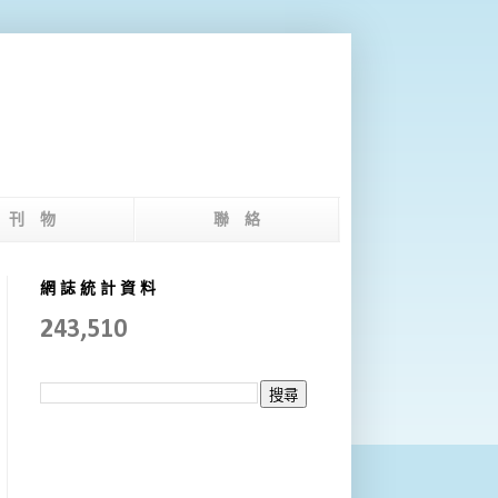
版 刊 物
聯 絡
網 誌 統 計 資 料
243,510