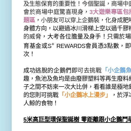
及生態保育的重要性！今個聖誕，
商場中
會於商場中庭驚喜現身，
3
大遊樂專區包
題區
，小朋友可以穿上企鵝裝，化身成
肥
身體方向，
以避過冰川滑梯上空以過千膠
的威脅
，大考各位膽量及身手！只需於
+
育基金或
S
REWARDS
會員憑
3
點數，
次！
成功逃脫的企鵝們即
可去挑戰
「小企鵝
趣，
魚池及魚均是由廢膠塑料等再生廢料
子之間不妨來一次大比併，
看看誰是極地
的您則可挑戰
「
小企鵝冰上漫步」
，於浮
人鯨的食物！
5
米高巨型環保聖誕樹 零距離跟小企鵝鬥