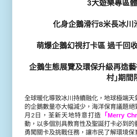
3
大遊樂專區
化身企鵝滑行
8
米長冰川
萌爆企鵝幻視打卡區 過千回
企鵝生態展覽及環保升級再造藝
村
｣
期間
全球暖化導致冰川持續融化，
地球極端天
的企鵝數量亦大幅減少，海洋保育議題絕
月
2
日，荃新天地特意打造
「
Merry Chr
動，
以多個別具教育性及聖誕打卡必到的
勇闖關卡及挑戰任務，讓市民了解環境保