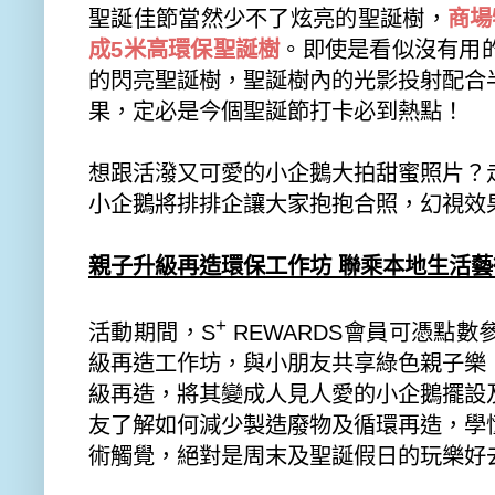
聖誕佳節當然少不了炫亮的聖誕樹，
商場
成
5
米高環保聖誕樹
。
即使是看似沒有用
的閃亮聖誕
樹，聖誕樹內的光影投射配合
果，定必是今個聖誕節打卡必到熱點！
想跟活潑又可愛的小企鵝大拍甜蜜照片？
小企鵝將排排企讓大家抱抱合照，
幻視效
親子升級再造環保工作坊 聯乘本地生活
+
活動期間，
S
REWARDS
會員可憑點數
級再造工作坊，與小朋友共享綠色親子樂
級再造，
將其變成人見人愛的小企鵝擺設
友了解如何減少製造廢物及循環再造，
學
術觸覺，
絕對是周末及聖誕假日的玩樂好