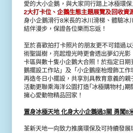
愛的大小企鵝，
與大家同行踏上冰極環保
2
大
打卡位、企鵝生態主題展覽及回收資
身小企鵝滑行
8
米長的冰川滑梯、
體驗冰
結伴漫步，
保證各位樂而忘返！
至於喜歡拍打卡照片的朋友更不可錯過以
術聖誕樹，亮起燈光時更會透出夢幻光影
卡區與數十隻小企鵝大合照！
於指定日期
鵝擺設工作站」及「小企鵝座枱燈飾工作
再造冬日小擺設，
共享別具教育意義的親
活動更聯乘海洋公園打造｢冰極購物村｣
期
擁心愛動物精品回家！
置身冰極天地 化身大小企鵝過
3
關 勇闖
8
荃新天地一向致力推廣環保及可持續發展