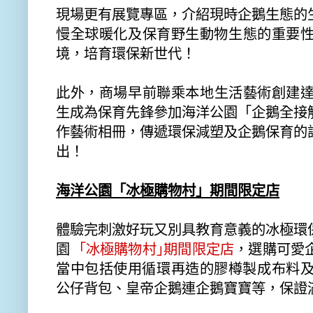
現場更有展覽專區，介紹現時企鵝生態的
慢全球暖化及保育野生動物生態的重要
境，培育環保新世代！
此外，商場早前聯乘本地生活藝術創建
生成為保育先鋒參加海洋公園「
企鵝全接
作藝術相冊，
傳遞環保減塑及企鵝保育的
出！
海洋公園「冰極購物村」期間限定店
體驗完刺激好玩又別具教育意義的冰極環
園
｢冰極購物村｣期間限定店
，
選購可愛
當中包括使用循環再造的膠樽製成布料
公仔背包、皇帝企鵝連企鵝寶寶等，
保證