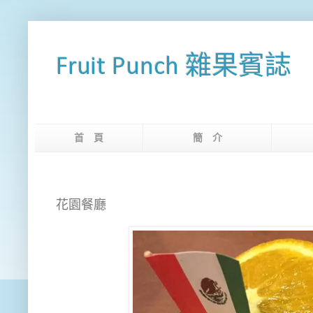
Fruit Punch 雜果賓誌
首 頁
簡 介
網
花園餐廳