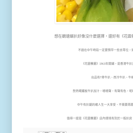
想在觀塘鋸扒好像沒什麼選擇，還好有《花園
不過在中午時段一定要預早一些去等位，如果不
《花園餐廳》1963年開鋪，是香港牛
出品有T骨牛扒、西冷牛扒、牛
㷫熱嘅鐵板牛扒加汁，喳喳聲，有聲有色，呢
中午有扒鋸的確人生一大享受，不需要再
值得一提是《花園餐廳》店內環境有別於一般扒房