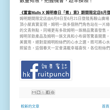
數量有限，
把握機會，趁早換領！
《置富
Malls X
姆明春日「煮」意》期間限定店
6
月
姆明期間限定店由
6
月
8
日至
6
月
21
日登陸馬鞍山廣場
頂小屋真實呈現，
姆明一族多個熱門角色站在一片綠
的文青熱點，
同場更有多款姆明一族精品驚喜發售，
姆明茶飲產品及姆明一族文具和小布袋等驚喜開賣，
美實用，
絕對是姆明粉絲們的心水之選。既可將心水
照留念，
這個春天一定會滿載幸福喜悅，各位粉絲們
較新的文章
首頁