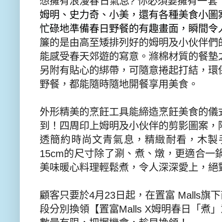
想擁有浪漫春日氣息
?
你必須要擁有一套
姆明、
史力奇、小美，還有各種美食小圖
忙碌地準備春日野餐的有趣畫面，
瞬間令
簾的是由高至矮排列好的姆明及小伙伴們
能感受春天郊遊的寫意。
滌棉材質的餐墊
另附有貼心的綁帶，可隨意捲起打結，環
野餐，都能隨時隨地開餐享用美食。
外形精美的烹飪工具能締造烹飪美食的儀
到！
四周印上姆明及小伙伴的剪影圖案，
透簡約時尚文青氣息，精緻耐看，
木製
15cm
的尺寸除了涮、
煮、燉，更適合一
美味暖心料理輕鬆煮，令人深深愛上，絕
顧客只要於
4
月
23
日起，在置富
Malls
旗下
段分別換領【
置富
Malls X
姆明春日「煮」