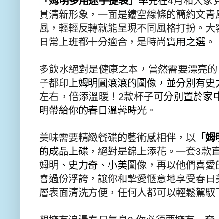
「姆明多用途手提袋」
率先在
4
月和大家
貫清新形象，
一面是鏤空線條的簡約文青
風，
輕輕反轉就能呈現不同風格打扮。大
日常上班都十分適合，是時尚
實用之選
。
多飲水絕對是健康之本，當然需要漂亮的
子都印上
姆明圓滾滾的圖像，
並分別有史
左右，倍添溫暖！
2
款杯子
可分別置於家
明帶給你的春日溫馨時光。
美味需要精緻餐碟的藝術感相伴，以
「姆
的成品上碟
，絕對是錦上添花。一套
3
款
姆明
、史力奇、小美
圖像，
再以他們喜愛
會過份浮誇，
讓你和摯愛愜意地享受春日
層表面清洗方便，任何人都可以輕鬆駕馭