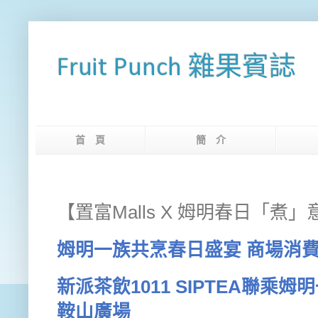
Fruit Punch 雜果賓誌
首 頁
簡 介
網
【置富Malls X 姆明春日「煮」
姆明一族共烹春日盛宴 商場消
新派茶飲
1011 SIPTEA
聯乘姆明
鞍山廣場