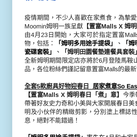
疫情期間，不少人喜歡在家煮食，為摯愛
Moomin
姆明一族呈獻
【置富
Malls X
姆明
由
4
月
23
日開始，大家可於指定置富
Mall
物，包括：
「姆明多用途手提袋」
、
「
姆
瓷碟套裝」
、
「
姆明田園餐墊連餐具套裝
全新姆明期間限定店亦將於
6
月登陸馬鞍
品，各位粉絲們謹記留意置富
Mall
s
的最新
全套
5
款廚具好物迎春日
居家煮意
So Ea
【置富
Malls X
姆明春日「煮」意】
今季
帶著好友史力奇和小美與大家開展春日美
明及小伙伴的精緻剪影，
分別塗上標誌
息，
絕對不能錯過！