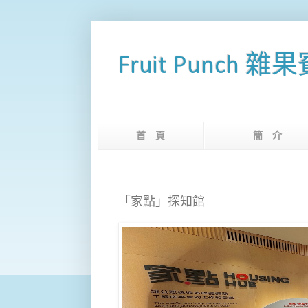
Fruit Punch 雜
首 頁
簡 
「家點」探知館