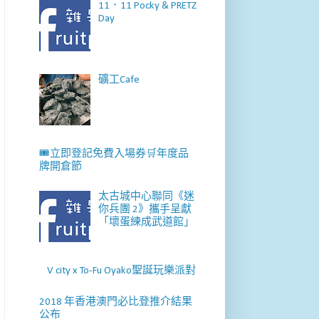
11．11 Pocky & PRETZ
Day
礦工Cafe
🎟️立即登記免費入場券🛒年度品
牌開倉節
太古城中心聯同《迷
你兵團 2》攜手呈獻
「壞蛋練成武道館」
V city x To-Fu Oyako聖誕玩樂派對
2018 年香港澳門必比登推介結果
公布