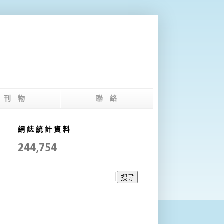
版 刊 物
聯 絡
網 誌 統 計 資 料
244,754