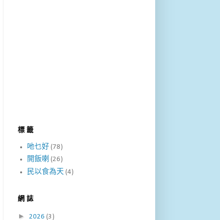
標 籤
吔乜好
(78)
開飯喇
(26)
民以食為天
(4)
網 誌
►
2026
(3)