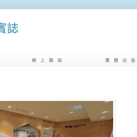
果賓誌
介
網 上 雜 誌
實 體 出 