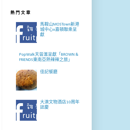
熱 門 文 章
馬鞍山MOSTown新港
城中心x嘉頓聯乘呈
獻
PopWalk天晉滙呈獻「BROWN &
FRIENDS東南亞熱辣辣之旅」
佳記餐廳
大澳文物酒店10周年
誌慶