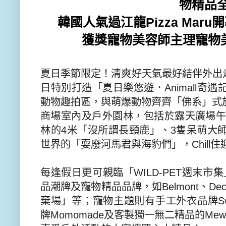
物精品
韓國人氣過江龍
Pizza Maru
開
獲獎寵物美容師主理寵物
夏日季節限定！清爽好天氣最好結伴外出
日特別打造「夏日樂悠遊．
Anim
all
奇遇
動物趣拍區，
與萌爆動物齊齊「佛系」式
商場室內及戶外園林，包括於露天廣場
林的
4
米「沒所謂長頸鹿」
、
3
隻呆萌大
世界的「
耍廢河馬君與海豹們」，
Chill
住
每逢假日更可親臨「
WILD-PET
週末市集
品潮牌及寵物精品品牌，如
Belmont
、
D
ec
棄場」等；寵物主題則有手工外衣品牌
S
牌
Momomade
及客製獨一無二
精品的
Mews