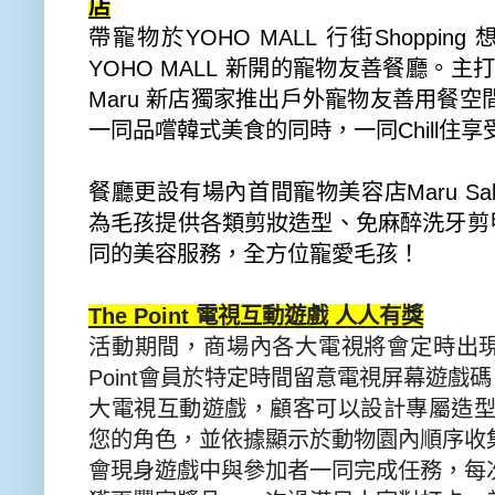
店
帶寵物於
YOHO MALL
行街
Shopping
YOHO MALL
新開的寵物友善餐廳。主
Maru
新店獨家推出戶外寵物友善用餐空
一同品嚐韓式美食的同時，一同
Chill
住享
餐廳更設有場內首間寵物美容店
Maru Sa
為毛孩提供各類剪妝造型、免麻醉洗牙剪
同的美容服務，全方位寵愛毛孩！
The Point
電視互動遊戲 人人有獎
活動期間，商場內各大電視將會定時出
Point
會員於特定時間留意電視屏幕遊戲碼
大電視互動遊戲，
顧客可以設計專屬造
您的角
色，並依據顯示於動物園內順序收
會現身遊戲中與參加者一同完成任務，
每