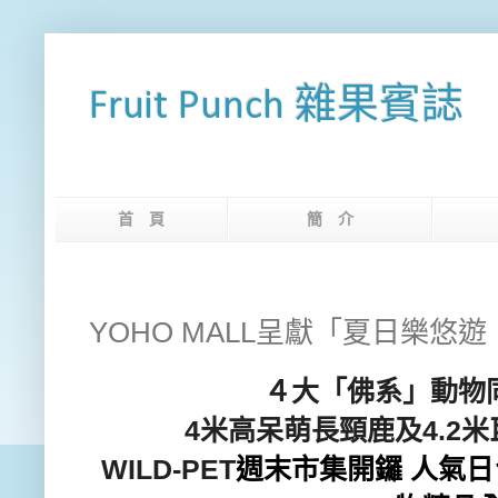
Fruit Punch 雜果賓誌
首 頁
簡 介
網
YOHO MALL呈獻「夏日樂悠遊．
４大「佛系」動物
4
米高呆萌長頸鹿及
4.2
米
WILD-PET
週末市集開鑼 人氣