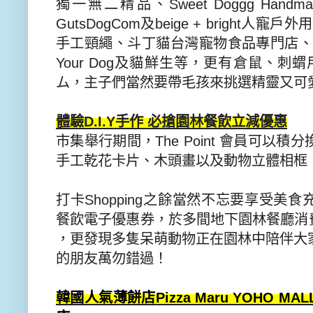
獨一無二精品、
Sweet Doggg Handma
GutsDogCom
及
be
ige + bright
人寵戶外用
手工頸繩、斗丁貓台灣寵物食品專門店
Your Dog
及貓鮮生等，更有倉鼠、刺蝟
ム，主子們當然要帶毛孩來挑選精靈又可
體驗
D.I.Y
手作 必搶園林餐飲立減優惠
市集舉行期間，
The Point
會員可以積分
手工乾花卡片、
木頭畫以及動物立體相框
打卡
Shopping
之餘當然不忘要享受美食
餐飲電子優惠券，
於多間地下園林餐廳消
，更發現多隻呆萌動物正在園林中陪伴大
的朋友萬勿錯過！
韓國人氣薄餅店
Pizza Maru YOHO MAL