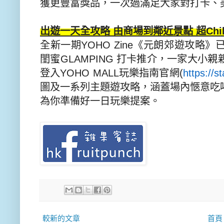
獲更豐富獎品，
一次過滿足大家對打卡、
出遊一天全攻略 由商場到鄰近景點 超
Chil
全新一期
YOHO Zine
《元朗郊遊攻略》
閨蜜
GLAMPING
打卡推介，一家大小親
登入
Y
OHO MALL
玩樂指南官網
(
https://
st
圖及一系列主題遊攻略，
涵蓋場內愜意吃
為你準備好一日玩樂提案。
較新的文章
首頁