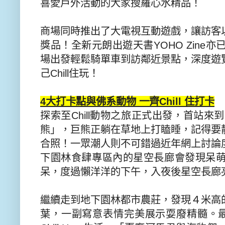
喜愛戶外活動的大家搜羅心水精品！
商場同時推出了大電視互動遊戲，
讓訪客
獎品！
全新元朗出遊天書
YOHO Zine
亦
場出發輕鬆騎單車到訪鄰近景點，深度遊
己
Chill
住玩！
4
大打卡點與佛系動物 一齊
Chill
住打卡
探索至
Chill
動物之旅正式出發，首站來到
熊」，巨熊正躺在草地上打瞌睡，
記得要
合照！
一眾潮人則不可錯過近年網上討論
下園林食肆專區內的星空長廊會發現呆
呆，度過懶洋洋的下午，
入夜後星空長廊
繼續走到地下園林都市農莊，發現４米高
葉，一副寫意表情完美展示耍廢精髓。