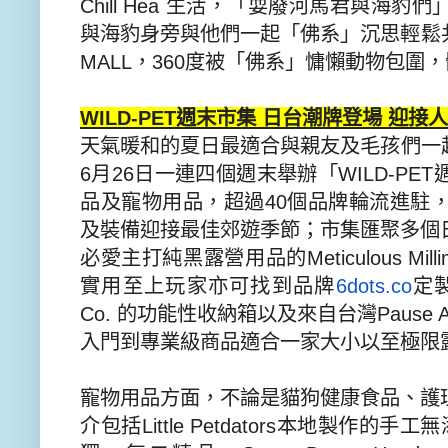
Chill Hea
生活，「耍廢河馬君與海豹們
與海豹身旁與他們一起「佛系」
沉思輕鬆
MALL
，
360
度被「佛系」慵懶動物包圍，
WILD-PET
週末市集 日台潮牌登場 迎接
天氣暖和的夏日最適合與親友及毛孩們一
6
月
26
日一連四個週末舉辦「
WILD-
PET
品及寵物用品，超過
4
0
個品牌輪流進駐
及裝備迎接最佳郊遊季節；
市集匯聚多個
必愛主打純黑露營用品的
Meticulous Mill
實用至上玩家亦可找到品牌
6dots.co
定
Co.
的功能性收納箱以及來自台灣
Pause 
入門到專業級商品適合一家大小以至極限
寵物用品方面，不論是貓狗健康食品、
護
介包括
Little Petdators
本地製作的手工無