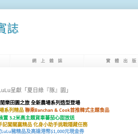
果賓誌
介
網 上 雜 誌
實 體 出 
uLu呈獻「夏日綠『豚』園」
閒樂田園之旅 全新農場系列造型登場
場系列精品
聯乘
Banchan & Cook
首推韓式主題食品
裝置
3.2
米高主題貨車蕃茄心甜放送
手記闖關贏精品 化身小助手挑戰隱藏任務
定
LuLu
豬精品及高達港幣
$1,000
元現金券