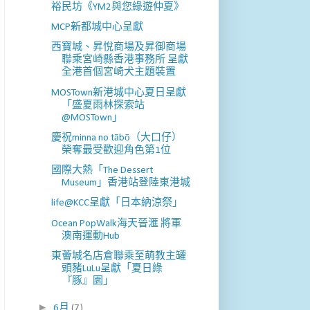
裕民坊《YM2與您綠遊仲夏》
MCP新都城中心呈獻
西寶城、昇悅商場及昇御商場
聯乘宮崎縣香港事務所 呈獻
全港首個宮崎犬主題裝置
MOSTown新港城中心夏日呈獻
「盛夏雨林探索站
@MOSTown」
慶祝minna no tābō（大口仔）
榮奪最受歡迎角色第1位
國際大熱「The Dessert
Museum」香港站登陸東港城
life@KCC呈獻「日本納涼祭」
Ocean PopWalk海天晉滙 將軍
澳南運動Hub
東薈城名店倉聯乘至萌教主罐
頭豬LuLu呈獻「夏日綠
『豚』園」
►
6月
(7)