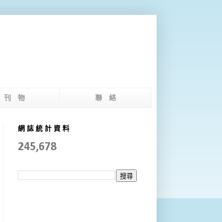
版 刊 物
聯 絡
網 誌 統 計 資 料
245,678