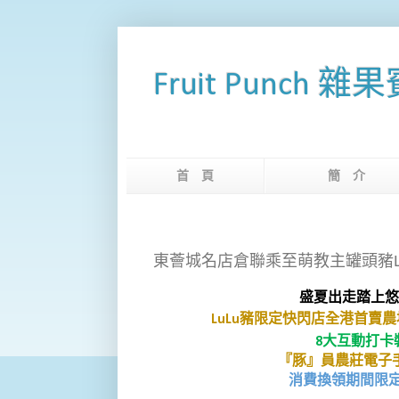
Fruit Punch 雜
首 頁
簡 
東薈城名店倉聯乘至萌教主罐頭豬L
盛夏出走踏上悠
LuLu
豬限定快閃店全港首賣農
8
大互動打卡
『豚』員農莊電子
消費換領期間限