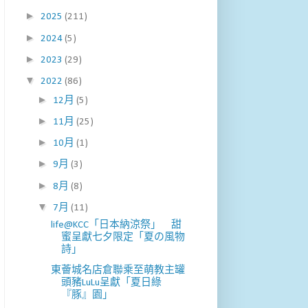
►
2025
(211)
►
2024
(5)
►
2023
(29)
▼
2022
(86)
►
12月
(5)
►
11月
(25)
►
10月
(1)
►
9月
(3)
►
8月
(8)
▼
7月
(11)
life@KCC「日本納涼祭」 甜
蜜呈獻七夕限定「夏の風物
詩」
東薈城名店倉聯乘至萌教主罐
頭豬LuLu呈獻「夏日綠
『豚』園」