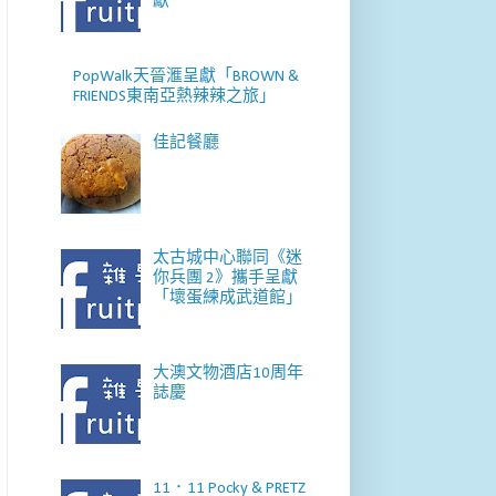
獻
PopWalk天晉滙呈獻「BROWN &
FRIENDS東南亞熱辣辣之旅」
佳記餐廳
太古城中心聯同《迷
你兵團 2》攜手呈獻
「壞蛋練成武道館」
大澳文物酒店10周年
誌慶
11．11 Pocky & PRETZ