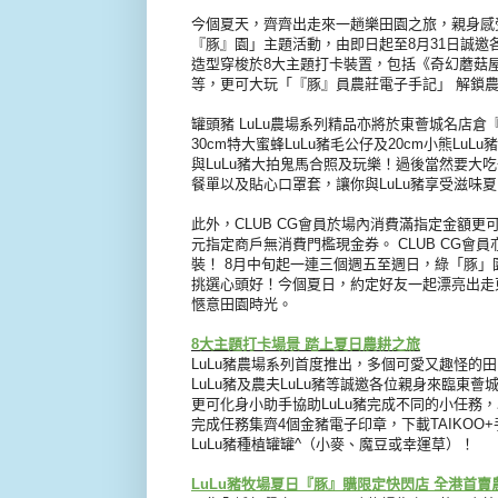
今個夏天，
齊齊出走來一趟樂田園之旅，親身感
『豚』園」
主題活動，
由即日起至8月31日誠邀
造型穿梭於8大主題打卡裝置，包括《
奇幻蘑菇
等，更可大玩「『豚』員農莊電子手記」 解鎖農
罐頭豬 LuLu農場系列精品亦將於東薈城名店倉
30cm特大蜜蜂
LuLu豬毛公仔及20cm小熊LuL
與LuLu豬大拍鬼馬合照及玩
樂！過後當然要大吃一
餐單以及貼心口罩套，
讓你與LuLu豬享受滋味
此外，CLUB CG會員於場內消費滿指定金額更
元指定商戶無消費門檻現金券。 CLUB CG會
裝！ 8月中旬起一連三個週五至週日，綠「豚」
挑選心頭好！
今個夏日，約定好友一起漂亮出走
愜意田園時光。
8大主題打卡場景 踏上夏日農耕之旅
LuLu豬農場系列首度推出，
多個可愛又趣怪的田
LuLu豬及農夫LuLu豬等誠邀各位親身來臨東薈
更可化身小助手協助LuLu豬完成不同的小任務，
完成任務集齊4個金豬電子印章，
下載TAIKO
LuLu豬種植罐罐^
（小麥、魔豆或幸運草）！
LuLu豬牧場夏日『豚』購限定快閃店 全港首賣