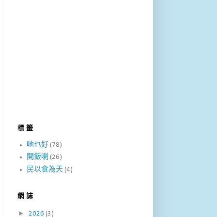
標 籤
吔乜好
(78)
開飯喇
(26)
民以食為天
(4)
網 誌
►
2026
(3)