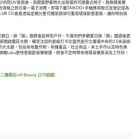
少的防UV長雨傘、
與閨蜜野餐時大派用場的可摺疊式椅子，款款精美實
上合資格之即日單一電子消費，
即場下載TAIKOO+手機應用程式並登記成為
CLUB CG會員憑指定積分更可獨家換領可重用環保飲管套裝，
讓你時刻與
至週日，綠「豚」
園將會延伸至戶外，午餐肉們參觀夏日綠『豚』
園過後更
大家開啟農莊大閘，
備受注目的星級打卡位當然是佇立廣場中央的3.
5米高綠
為5大主題，包括本地農作物、
有機產品、社企商品、本土手作以及特色美
頭豬LuLu更特意築起音樂帳篷，
將會不定時帶來現場音樂表演及工作坊，
cdf Beauty (275號舖)