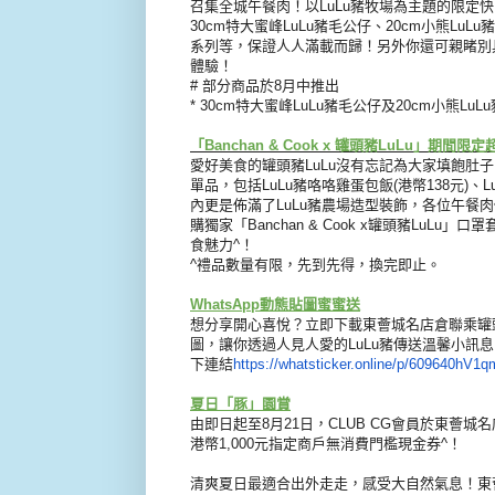
召集全城午餐肉！
以LuLu豬牧場為主題的限定快
30cm特大蜜峰LuLu豬毛公仔、
20cm小熊Lu
系列等，保證人人滿載而歸！
另外你還可親睹別
體驗！
# 部分商品於8月中推出
* 30cm特大蜜峰LuLu豬毛公仔及20cm小熊LuL
「Banchan & Cook x 罐頭豬LuLu」期間限
愛好美食的罐頭豬LuLu沒有忘記為大家填飽肚
單品，包括LuLu豬咯咯雞蛋包飯(
港幣138元)、
內更是佈滿了LuLu豬農場造型裝飾，
各位午餐肉
購獨家
「Banchan & Cook x罐頭豬LuLu」口罩
食魅力^！
^禮品數量有限，先到先得，換完即止。
WhatsApp動態貼圖蜜蜜送
想分享開心喜悅？
立即下載東薈城名店倉聯乘罐頭豬
圖，
讓你透過人見人愛的LuLu豬傳送溫馨小訊
下連結
https://
whatsticker.online/p/
609640hV1q
夏日「豚」園賞
由即日起至8月21日，CLUB CG會員於東薈
港幣1,
000元指定商戶無消費門檻現金券^！
清爽夏日最適合出外走走，感受大自然氣息！
東