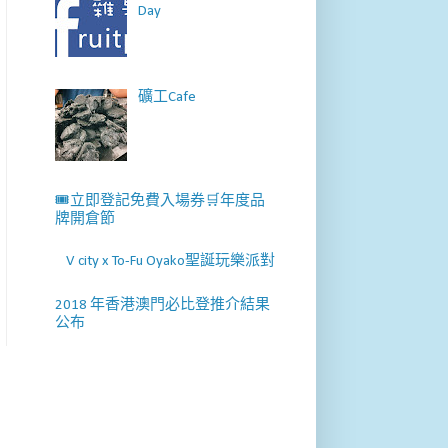
Day
礦工Cafe
🎟️立即登記免費入場券🛒年度品
牌開倉節
V city x To-Fu Oyako聖誕玩樂派對
2018 年香港澳門必比登推介結果
公布