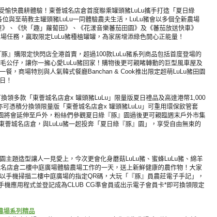
受愉快農耕體驗！
東薈城名店倉首度聯乘罐頭豬LuLu攜手打造「夏日綠
各位與至萌教主罐頭豬LuLu一同體驗
農夫生活，
LuLu豬會以多個全新農場
屋》、《快「趣」蘿蔔田》、《花漾音樂蕃茄田園》及《
蕃茄放送快車》
場任務，贏取限定LuLu豬種植罐罐，
為家居增添綠色開心正能量！
『豚』
購限定快閃店全港首賣，
超過100款LuLu豬系列商品包括首度登場的
u豬毛公仔，
讓你一擁心愛LuLu豬回家！
購物後更可親睹轉動的巨型風車屋及
餐，商場特別與人氣韓式餐廳Banchan & Cook推出限定超萌LuLu豬田園
夏日！
可換領多款「東薈城名店倉x 罐頭豬LuLu」限量版夏日禮品及高達港幣1,
000
員亦可憑積分換領限量版「東薈城名店倉x 罐頭豬LuLu」可重用環保飲管套
園將會延伸至戶外，
粉絲們參觀夏日綠『豚』園過後更可親臨週末戶外市集
東薈城名店倉，
與LuLu豬一起投奔「夏日綠『豚』園」，
享受自由無束的
園主題造型讓人一見愛上，
今次更會化身蘑菇LuLu豬、蜜蜂LuLu豬、
綿羊
城名店倉
二樓中庭廣場體驗農場工作的一天，送上新鮮健康的農作物！
大家
以手機掃描二樓中庭廣場的指定QR碼，大玩「『豚』
員農莊電子手記」，
O+手機應用程式並登記成為CLUB CG準會員或出示電子會員卡*即可換領限定
農場系列精品