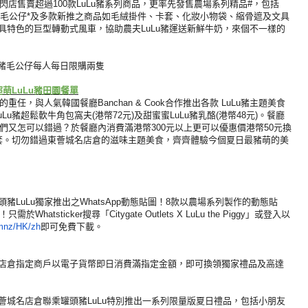
閃店售賣超過100款LuLu豬
系列商品，更率先發售農場系列精品#，
包括
Lu豬毛公仔*及多款新推之商品如毛絨掛件、
卡套、化妝小物袋、縮骨遮及文具
具特色的巨型轉動式風車，
協助農夫LuLu豬運送新鮮牛奶，來個不一樣的
u豬毛公
仔每人每日限購兩隻
定超萌LuLu豬田園餐單
子的重任，
與人氣韓國餐廳Banchan & Cook合作推出各款 LuLu豬主題美食
LuLu豬超鬆軟牛角包窩夫(港幣72元)
及甜蜜蜜LuLu豬乳酪(港幣48元)。
餐廳
們又怎可以錯過？
於餐廳內消費滿港幣300元以上更可以優惠價港幣50元換
套。
切勿錯過東薈城名店倉的滋味主題美食，
齊齊體驗今個夏日最豬萌的美
LuLu獨家推出之WhatsA
pp動態貼圖！8款以農場系列製作的動態貼
息！
只需於Whatsticker搜尋「Citygate Outlets X LuLu the Piggy」或登入以
mnz/HK/zh
即可免費下載。
城名店倉指定商戶以電子貨幣即日消費滿指定金額，
即可換領獨家禮品及高達
薈城名店倉聯乘罐頭豬LuLu特別推出一系列限量版夏日禮品，
包括小朋友