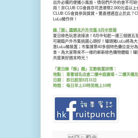
出外必備的便攜小風扇、
情侶們戶外約會不可缺
用！非CLUB CG會員亦可憑港幣2,
000元或以
CLUB CG會員參與獎賞。驚喜禮遇豈止於此？
LuLu豬作伴！
綠「豚」園週末戶外市集 8月中登場
夏日綠色玩意浪接浪！8月中旬起一連三個週五
可親臨戶外市集挑選心頭好！
罐頭豬LuLu將為
意LuLu豬裝置；
市集匯聚40多個特色攤位並分
食，
為大家帶來不一樣的嶄新綠色購物體驗！
罐
共度美好週末時光！
「夏日綠『豚』園」互動裝置詳情：
地點： 東薈城名店倉二樓中庭廣場、二樓天橋及二樓鄰近
日期： 即日起至8月31日
時間： 每日早上10時至晚上10時