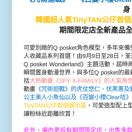
身
韓國超人氣
TinyTAN
公仔首個
期間限定店全新產品全
可愛別緻的
Q posket
角色模型，多年來備
人收藏品系列首選！由
9
月
9
日至
28
日，
荃
Q posket Wonderland
》主題活動，屆時
瞬間置身動漫世界，與多位
Q posket
的最
括
大熱動畫《
SPY X FAMILY
》的人氣角
動畫
《咒術迴戰》的虎仗悠仁、伏黑惠及
公主美人小魚仙以及《百變小櫻
Clear
咭》
TinyTAN
公仔首個展示區
，可愛造型配上
讓粉絲近距離欣賞！
此外，場內更設有期間限定店，出售多