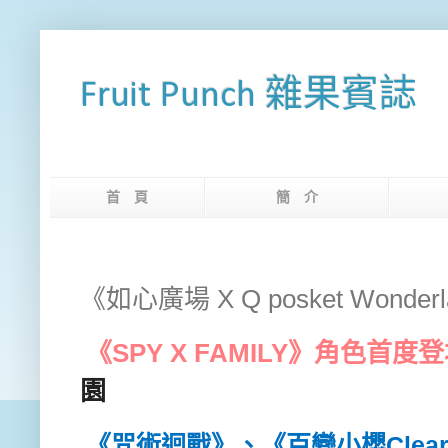
Fruit Punch 雜果賓誌
首 頁
簡 介
網
《如心廣場 X Q posket Wonder
《
SPY X FAMILY
》角色首度登
園
《咒術迴戰》、《百變小櫻
Clea