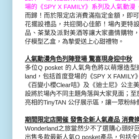
場的《
SPY X FAMILY
》系列及人氣動漫
而歸！而於限定店消費滿指定金額，即
花擺設禮品，共迎開心佳節！
場內更特
品、
茶葉及派對美酒等讓大家盡情購物
仔模型乙盒，為摯愛送上心甜禮物。
人氣動漫角色列陣登場 驚喜現身迎中秋
多位
Q posket
的人氣角色將以萌爆造型
land
，包括首度登場的《
SPY X FAMILY
《百變小櫻
Cl
ear
咭》及《迪士尼》公主
設將於場內不同主題角落與大家見面；
至
亮相的
TinyTAN
公仔展示區，讓一眾粉絲
期間限定店開催 發售全新人氣產品 消費
Wonderland
之旅當然少不了選購心頭好
出售多款最新人氣
Q posket
產品，包括全