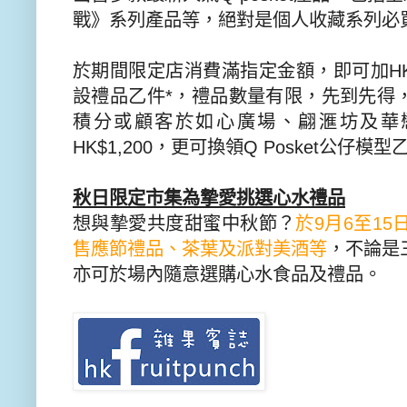
戰》系列產品等，
絕對是個人收藏系列必
於期間限定店消費滿指定金額，即可加
H
設禮品乙件
*
，禮品數量有限，先到先得
積分或顧客於如心廣場、
翩滙坊及華
HK$1,200
，
更可換領
Q Posket
公仔模型
秋日限定市集為摯愛挑選心水禮品
想與摯愛共度甜蜜中秋節？
於
9
月
6
至
15
售應節禮品、茶葉及派對美酒等
，
不論是
亦可於場內隨意選購心
水食品及禮品。