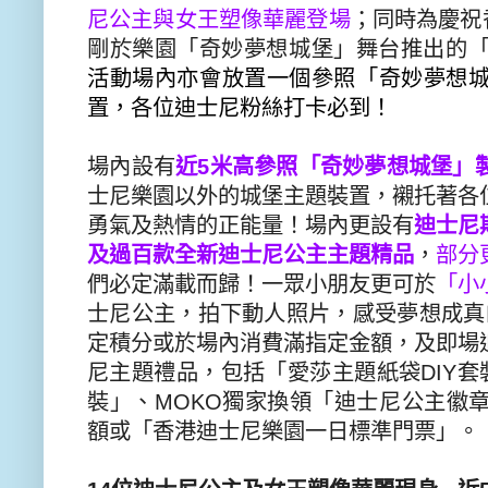
尼公主與女王
塑像華麗登場
；同時為
慶
祝
剛
於樂
園「奇妙夢想城堡」舞台
推出的
活動場內
亦會放置一個參照
「奇妙夢想
置，各位迪士尼粉絲打卡必到！
場內設有
近
5
米高
參照
「奇妙夢想城堡」
士尼樂園以外的城堡
主題
裝置，襯托著各
勇氣及熱情的正能量！場內更設有
迪
士尼
及過百款全新
迪士尼
公主
主題精品
，
部分
們必定滿載而
歸！一眾小朋友更可於
「小
士
尼
公主
，
拍下動人照片，感受夢想成真
定積分或於場內消費滿指定金額，
及即場
尼主題禮品，包括「
愛莎
主題
紙袋
DIY
套
裝」
、
MOKO
獨家換領「迪士尼公主徽
額或「香港迪士尼樂園一日標準門票」。