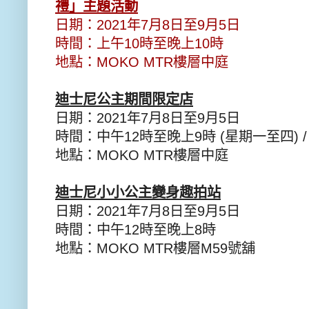
禮」主題活動
日期：
2021
年
7
月
8
日至
9
月
5
日
時間：上午
10
時至晚上
10
時
地點：
MOKO MTR
樓層中庭
迪士尼公主期間限定店
日期：
2021
年
7
月
8
日至
9
月
5
日
時間：中午
12
時至晚上
9
時
(
星期一至四
) 
地點：
MOKO MTR
樓層中庭
迪士尼小小公主變身趣拍站
日期：
2021
年
7
月
8
日至
9
月
5
日
時間：中午
12
時至晚上
8
時
地點：
MOKO MTR
樓層
M59
號舖