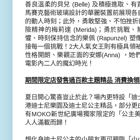
善良溫柔的貝兒
(Belle)
及積極進取、有
馬賽克藝術玻璃設計的華麗裝置前展現各
的動人時刻；此外，勇敢堅強、
不怕挫折
險精神的梅莉達
(Merida)
；勇於挑戰、
懼、時刻保持信念的樂佩
(Rapunzel)
塑
接每一個挑戰！
2
大人氣女
王
則
有
極具領
性格開朗、樂觀正面的安娜
(Anna)
，
她
電影內二人的
魔幻時光！
期間限定店發售過百款主題精品
消費換領
夏日開心驚喜豈止於此？場內更特設「迪
港迪士尼樂園及迪士尼公主精品，部分更
有
MOKO
新世紀廣場獨家限定的「
公主
人人滿載而歸！
想化身
迪士尼
公主的小朋友更可親臨「小