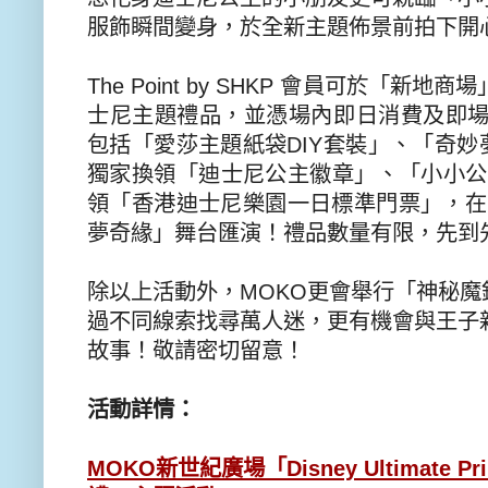
服飾瞬間變身，
於全新主題佈景前拍下開
The Point by SHKP
會員可於「新地商場
士尼主題禮品，
並憑場內即日消費及即
包括「愛莎主題紙袋
DIY
套裝」、「
奇妙
獨家換領「
迪士尼公主徽章」、「小小公
領「香港迪士尼樂園一日標準門票」，
在
夢奇緣」舞台匯演！禮品數量有限，先到
除以上活動外，
MOKO
更會舉行「神秘魔
過不同線索找尋萬人迷，更有機會與王子
故事！敬請密切留意！
活動詳情：
MOKO
新世紀廣場「
Disney Ultimate Pr