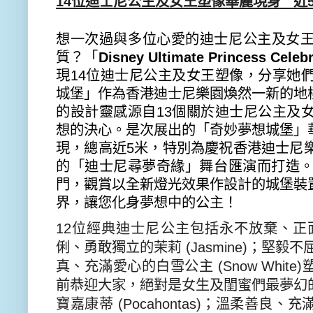
14
位迪士尼公主及女王
塑
像華麗現身
近
想一次過與多
位
心愛
的
迪士尼公主及女
質？「
Disney Ultimate Princess Celebr
現
1
4
位
迪
士
尼
公主
及
女王
塑
像
，
分享
她
城堡
」作為香港迪士尼樂園
煥然一新
的地
的設計靈感源自
13
個
關於
迪士尼公主及
想的決心
。
是
次展出的「
奇妙夢想
城堡
」
現
，總高
近
5
米，
特別
為慶祝香港迪士尼
的「
迪士尼尋夢奇緣」舞台匯演
而打造
門，
觀賞
以全新燈光效果作設計的城堡
裝
界，讓
您
化身夢想中的公主
！
12
位經
典
迪士尼
公主包括永不放棄、正
俐、勇敢獨立的茉莉
(Jasmine)
；堅毅不
真、充滿愛心的白雪公主
(Snow White)
前恭迎大家，
絕對是女生及閨蜜們最夢幻
寶嘉康蒂
(Pocahontas)
；溫柔善良、充