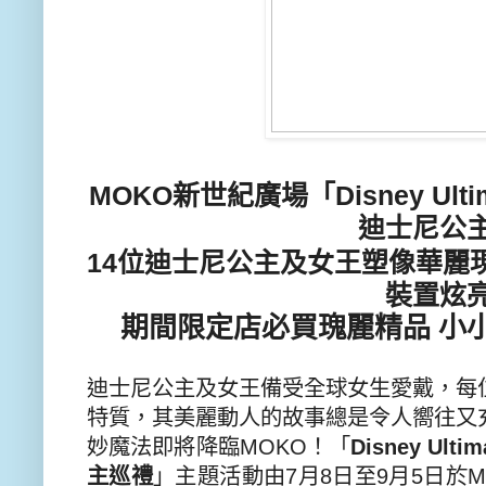
MOKO
新世紀廣場
「
Disney Ulti
迪士尼公
14
位迪士尼公主及女王
塑
像華麗
裝置炫
期間限定店必買瑰麗精品
小
迪士尼公主
及女王備
受全球女生愛
戴，每
特質，其美麗動人
的
故
事總是令人嚮往又
妙魔法
即將
降臨
MOKO
！「
Disney Ultim
主巡禮
」主題活動由
7
月
8
日至
9
月
5
日於
M