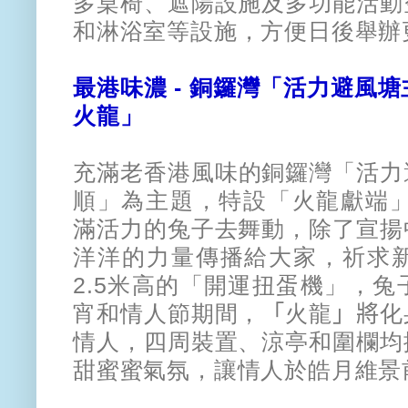
多桌椅、
遮陽設施及多功能活動
和淋浴室等設施，方便日後舉辦
最港味濃 -
銅鑼灣「活力避風塘
火龍」
充滿老香港風味的銅鑼灣「活力
順」
為主題，特設「火龍獻端」
滿活力的兔子去舞動，除了宣揚
洋洋的力量傳播給大家，祈求
2.5米高的「開運扭蛋機」，
兔
宵和情人節期間，
「
火龍
」將
化
情人，四周裝置、
涼亭和圍欄均
甜蜜蜜氣氛，
讓情人於皓月維景