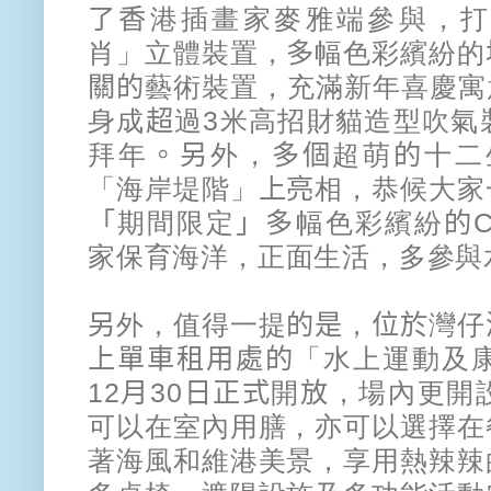
了香
港
插畫家麥雅端參與，
肖」立體裝置，
多
幅色彩繽紛的
關的
藝術裝置，充滿新年喜慶寓
身成
超
過
3米高招財貓造型吹氣
拜年
。另
外，
多個
超萌
的
十二
「海岸堤階」
上亮
相，恭候大家
「
期間限定
」多
幅色彩繽紛
的
家保育海洋，正面生活，多參與
另
外，值得一提
的是
，
位於
灣仔
上單車租用處的
「水上運動及
12
月
30
日正式
開
放
，場內更開
可以在室內用膳，
亦可以選擇在
著海風和維港美景，
享用熱辣辣