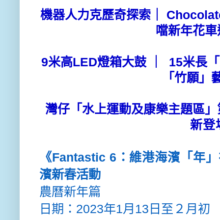
機器人力克歷奇探索｜ Chocola
噹
新年
花車
9米高LED燈箱
大
鼓 ｜ 15米長
「
「竹願」
灣仔「水上運動及康樂主題區」
新登
《
Fantastic 6
：
維港海濱「年」
濱
新春活動
農曆新年
篇
日期：
2023
年1月13日至２
月初