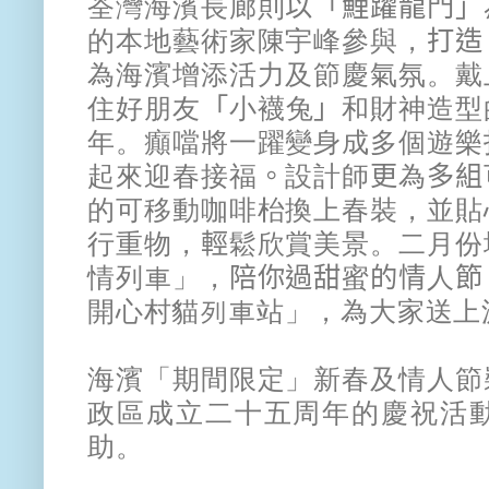
荃灣海濱長廊則
以「鯉躍龍門」
的本地藝術家陳宇峰參與，
打造
為海濱增添活力及節慶氣氛。戴
住好朋友
「
小襪兔
」
和財神造型
年。
癲噹將一躍變身成多個遊樂
起來迎春接福
。
設計師
更
為
多組
的可移動咖啡枱換上春裝，並
貼
行重物，
輕
鬆欣賞美景。二月份
情列車」，
陪你過甜
蜜
的情
人
節
開心村貓列車站」，為大家送上
海濱「期間限定」
新春及情人節
政區成立二十五周年的慶
祝活
助。