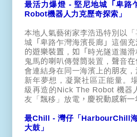
最活力爆燈 - 堅尼地城
「
卑路
Robot機器人力克歷奇探索」
本地人氣藝術家李浩迅特別以「
城
「
卑
路乍灣海濱長廊
」
這個充
的遊樂裝置
，
如「
時光隧道瀡滑
鬼馬
的喇叭
傳聲
筒
裝
置，
聲
音
在
會連結身在同一海濱上的
朋
友，
新年夢想，凝聚社區正能量。
級再造的Nick The Robo
友「飄移」放電
，
慶祝動感新一
最Chill -
灣仔「HarbourChi
大鼓」