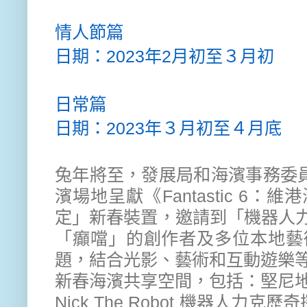
情人節篇
日期：
2023
年2月
初
至３月
初
日常
篇
日期：
2023
年３月
初
至４月底
兔年將至，發展局和海濱事務委
濱
場地
呈獻《Fantastic 6
定」
新春
裝置
，邀請到「
機器人力克
「癲噹」
的創作者及
多位本地藝
題，結合光影、藝術和互動遊樂
新春海濱
共享空
間，包括：堅尼
Nick The Robot 機器人力