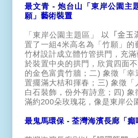
最文青 - 炮台山
「東岸公園主
願」
藝
術
裝置
「東岸公園主題區」
以「金玉
置了一組
4
米高名為「竹願」
的
竹材
設計成立體竹管拱門，
充滿
於裝置中央的拱門，
欣賞四面不
的金色富貴竹牆；二) 象徵「
置擺滿大桔和揮春；三) 象徵
白石裝飾，份外有詩意；四) 
滿約200朵玫瑰花，
像是東岸公
最鬼馬環保 -
荃灣海濱長廊「癲