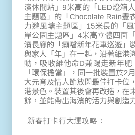
濱休閒站」9米高
的
「LED燈箱
主題區」的「Chocolate Ra
力避風塘主題區」
15米長
的
「風
岸公園主題區」
4米高立體
四面
濱長廊
的
「
癲噹新年花車巡遊」
與家人「年」
在一起，沿著維港
動，
吸收維他命D兼踢走新年肥
「
環保
擔當
」
，同一批裝置於2
大元宵及情人節
放閃最佳打卡位
港
景
色。
裝置其後會再改造，在
餘，
並能帶出
海濱的活力與創
造
新春打卡行大運攻略：