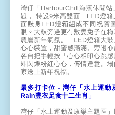
灣仔「HarbourChill海濱休閒
題， 特設
9米高雙面
「LED燈
面
鼓身
L
ED
燈箱組成
不同祝賀
眼
。
大鼓旁邊更
有
數隻兔子在
梅
農曆新年氣氛。
「
LED燈箱大鼓
心心
裝
置，
甜蜜感滿滿。
旁
邊
亦
各自把手輕按「
心心相印心跳感
即閃爍粉紅心心，
傳情達意。場
家送上新年祝福。
最多打卡位 -
灣仔「水上運動及康
Rain豐衣足食十二生肖」
灣仔「水上運動及康樂主題區」