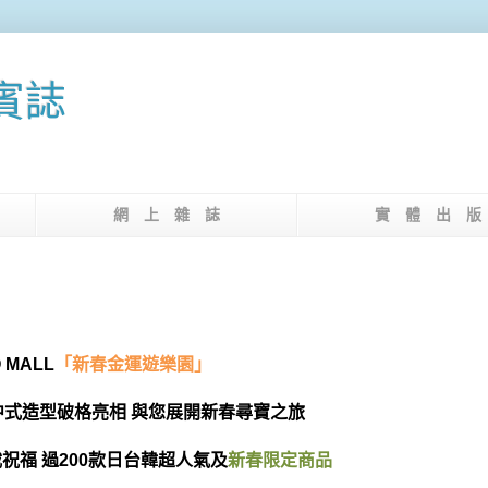
果賓誌
介
網 上 雜 誌
實 體 出 
 MALL
「新春金運遊樂園」
中式造型破格亮相 與您展開新春尋寶之旅
祝福 過
200
款日台韓超人氣及
新春限定商品