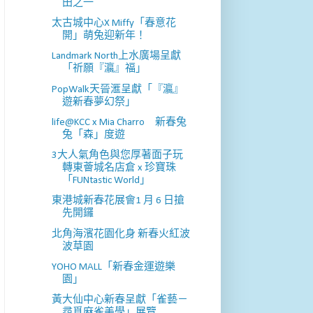
田之一
太古城中心X Miffy「春意花
開」萌兔迎新年！
Landmark North上水廣場呈獻
「祈願『瀛』福」
PopWalk天晉滙呈獻「『瀛』
遊新春夢幻祭」
life@KCC x Mia Charro 新春兔
兔「森」度遊
3大人氣角色與您厚著面子玩
轉東薈城名店倉 x 珍寶珠
「FUNtastic World」
東港城新春花展會1 月 6 日搶
先開鑼
北角海濱花園化身 新春火紅波
波草園
YOHO MALL「新春金運遊樂
園」
黃大仙中心新春呈獻「雀藝－
尋覓麻雀美學」展覽