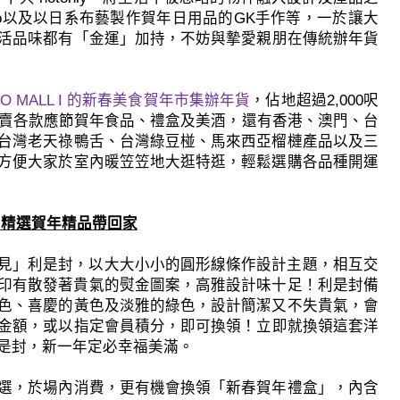
o
以及以日系布藝製作賀年日用品的
GK
手作等，
一於讓大
活品味都有「金運」
加持，不妨與摯愛親朋在傳統辦年貨
O MALL I
的新春美食賀年市集辦年貨
，佔地超過
2,000
呎
賣各款應節賀年食品、禮盒及美酒，
還有香港、澳門、台
台灣老天祿鴨舌、台灣綠豆椪、
馬來西亞榴槤產品以及三
方便大家於室內暖笠笠地大逛特逛，
輕鬆選購各品種開運
 精選賀年精品帶回家
見」利是封，
以大大小小的圓形線條作設計主題，
相互交
印有散發著貴氣的熨金圖案，高雅設計味十足！
利是封備
色、
喜慶的黃色及淡雅的綠色，設計簡潔又不失貴氣，
會
金額，或以指定會員積分，
即可換領！立即就換領這套洋
是封，新一年定必幸福美滿。
選，於場內消費，
更有機會換領「新春賀年禮盒」，內含