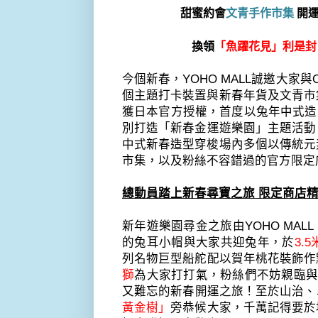
甜蜜約會
文青手作市集
開
換領
「魚躍花見」利是
今個新春，
YOHO MALL
誠邀大家與
個主題打卡裝置與新春年貨及文青市
獲日本官方授權，
首度以兔年中式造
別打造「新春金運遊樂園」主題活動
中式新春造型穿梭場內多個
以傳統元
市集，
以及粉絲不容錯過的官方限定
總動員踏上新春尋寶之旅 限定商店
新年遊樂園尋金之旅由
YOHO MALL I
的兔耳小帽與大家共迎兔
年，於
3.5
列名物巨型
船舵
配以賀年桃花裝飾作
獅
為大家打打氣，
粉絲們不妨親臨
又難忘的新春開運之旅！至於山治、
黃金樹」
旁恭候大家，千萬記得要於