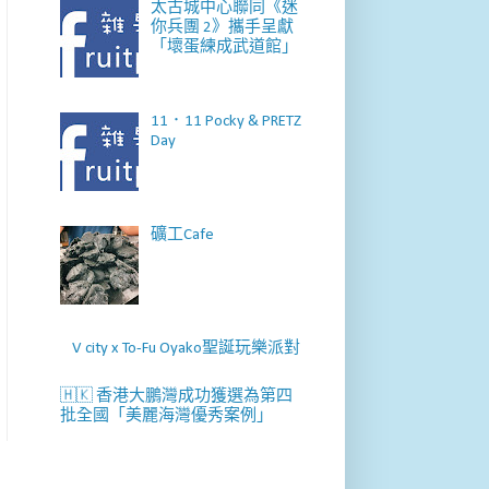
太古城中心聯同《迷
你兵團 2》攜手呈獻
「壞蛋練成武道館」
11．11 Pocky & PRETZ
Day
礦工Cafe
V city x To-Fu Oyako聖誕玩樂派對
🇭🇰 香港大鵬灣成功獲選為第四
批全國「美麗海灣優秀案例」