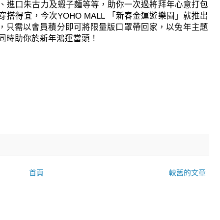
、進口朱古力及蝦子麵等等，
助你一次過將拜年心意打包
穿搭得宜，今次
YOHO MALL
「新春金運遊樂園」就推出
，
只需以會員積分即可將限量版口罩帶回家，
以兔年主題
同時助你於新年鴻運
當頭！
首頁
較舊的文章