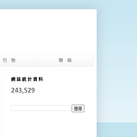
版 刊 物
聯 絡
網 誌 統 計 資 料
243,529