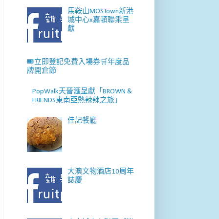
馬鞍山MOSTown新港
城中心x嘉頓聯乘呈
獻
🎟️立即登記免費入場券🛒年度品
牌開倉節
PopWalk天晉滙呈獻「BROWN &
FRIENDS東南亞熱辣辣之旅」
佳記餐廳
大澳文物酒店10周年
誌慶