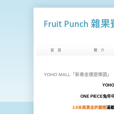
Fruit Punch 雜
首 頁
簡 
YOHO MALL「新春金運遊樂園」
YOHO
ONE PIECE
兔年
3.8
米高黃金許願樹
滿載