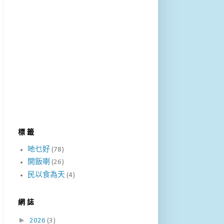
標 籤
吔乜好
(78)
開飯喇
(26)
民以食為天
(4)
網 誌
►
2026
(3)