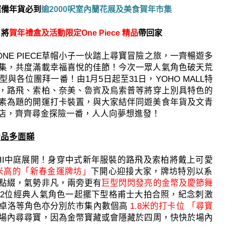
運備年貨必到
逾
2000
呎室內蘭花展及美食賀年市集
封
將
賀年禮盒及活動限定
One Piece
精品
帶回家
ONE PIECE
草帽小子一伙踏上尋寶冒險之旅，
一齊暢遊多
集，
共度滿載幸福喜悅的佳節！
今次一眾人氣角色破天荒
型與各位團拜一番！由
1
月
5
日起至
31
日，
YO
HO MALL
特
，路飛、索柏、
奈美、
魯賓
及烏索普等將穿上別具特色的
素為題的開運打卡裝置，
與大家結伴同遊美食年貨及文青
店，齊齊尋金探險一番，
人人向夢想進發！
精品多面睇
I
中庭展開！
身穿中式新年服裝的路飛及索柏將戴上可愛
米高的「新春金運牌坊」
下開心迎接大家，
牌坊特別以系
點綴，氣勢非凡，
兩旁更有
巨型閃閃發亮的金幣及慶節舞
與
2
位經典人氣角色一起擺下型格甫士大拍合照，
紀念刺激
卓洛等角色亦分別於市集內數個高
1.8
米的打卡位 「尋寶
場內尋尋寶，
因為金幣寶藏或會隱藏於四周，快快於場內