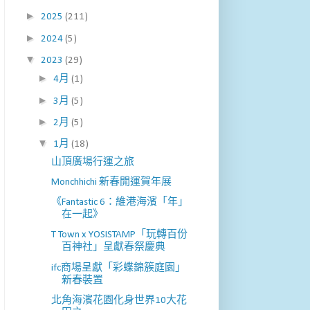
►
2025
(211)
►
2024
(5)
▼
2023
(29)
►
4月
(1)
►
3月
(5)
►
2月
(5)
▼
1月
(18)
山頂廣場行運之旅
Monchhichi 新春開運賀年展
《Fantastic 6：維港海濱「年」
在一起》
T Town x YOSISTAMP「玩轉百份
百神社」呈獻春祭慶典
ifc商場呈獻「彩蝶錦簇庭園」
新春裝置
北角海濱花園化身世界10大花