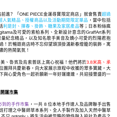
肩前進？「
ONE PIECE
金運尋寶限定商店」
就會
售賣
超過
超人氣
精品、授權商品以及活動期間限定單品
，
當中包括
括
利是封、揮春、
掛飾、糖果及家居產品
等；日本粉絲瘋
gitama
及可愛的索柏系列、
全新設計意念的
GraffArt
系列
限量紀念精品，
以及知名歌手美音及嬌小可愛的烈陽君抱
過！
於暢遊商店時不忘仰望頭頂掛滿新春燈籠的裝飾，
寓
濃的熱鬧氣氛！
奈美、
魯賓
及烏索普送上窩心祝福
！他們將於
3.8
米高、承
位團
拜共慶新春，向大家展示旅程中收獲的眾多寶藏，
大
下與心愛角色一起祈願新一年
好運連連，共迎接豐盛的一
年開運市集
必到的手作市集
，一共
8
位本地手作達人及品牌聯手出售
班打理之中醫師草本系列、
全人手製作及加入天然中醫草
x
不只
notonly
、將生活中被忽略的物件融入設計及產品之