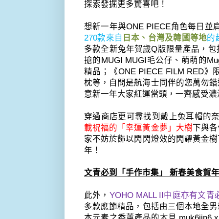
探索發掘更多驚喜吧！
想新一年與
ONE PIECE
角色每日並
270
款
來自
日本、
台灣及韓國等地
的
多款全新兔年賀歲
Q
版限量產品，包
搶的
MUGI MUGI
毛公仔、萌萌的
Mu
精品；《
ONE PIECE FILM RED
》
枕等，
自問是航海士同伴的您萬勿錯
意新一年大家紅運當頭，一齊感受濃
穿過商店更可尋找到戴上兔耳帽的
載祝福的「幸運黃金夢」大樹
下與各
家不妨於飾以閃閃燈效的閃耀黃金樹
年！
文青必到「手作市集」
新春美食賀
此外，
YOHO MALL II
中庭亦有文青
多款應節精品，
包括由三個本地全男
本元素之香薰產品的木見
muk6jin6 