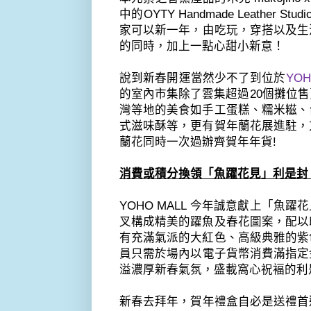
中的
OY
TY Handmade Leather Studi
家可以新一年，由吃玩，穿搭以及生
的同時，加上一點心甜小新意！
說到新春開運當然少不了到位於
YOH
的室內市集除了
雲集超過
20
個攤位售
灣等地的美食如手工蛋糕、糯米糍、
式滋味酥等，更有賀年蘭花展進駐，
蘭花同時一次過辦齊賀年年貨
!
消費或積分換領「魚躍花見」利是封
YOHO MALL
今年誠意獻上「魚躍花
叉構成精美的躍魚及春花圖案，
配以
有充滿氣派的大紅色、高級典雅的紫
員只需於場內以電子貨幣消費滿指定
溢濃厚新春氣氛，
盛載窩心祝褔的利
新春去拜年，賀年禮盒自必是送禮首