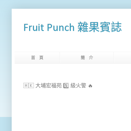
Fruit Punch 雜果賓誌
首 頁
簡 介
網
🇭🇰 大埔宏福苑 5️⃣ 級火警 🔥