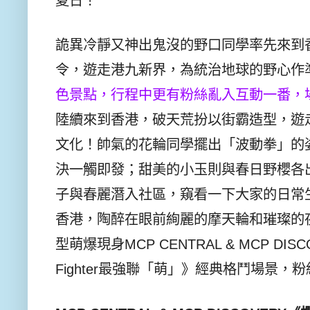
夏日！
詭異冷靜又神出鬼沒的野口同學率先來到
令，遊走港九新界，
為統治地球的野心作
色景點，
行程中更有粉絲亂入互動一番，
陸續來到香港，破天荒扮以街霸造型，
遊
文化！
帥氣的花輪同學擺出「波動拳」的
決一觸即發；
甜美的小玉則與春日野櫻各
子與春麗潛入社區，窺看一下大家的日常
香港，
陶醉在眼前絢麗的摩天輪和璀璨的
型萌爆現身MCP CENTRAL & MCP DISC
Fighter最強聯「萌」》經典格鬥場景，