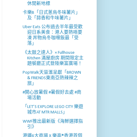
休閒新地標
卡樂B「日式蔥烏冬味薯片」
及「蒜香和牛味薯片」
Uber Eats 公布過去半年最受歡
迎日系美食：港人要熱唔要
凍 丼物烏冬咖喱飯最「受
落」
《太鼓之達人》× Fullhouse
Kitchen 滿屋廚房 期間限定主
題餐廳正式登陸樂富廣場！
PopWalk天晉滙呈獻「BROWN
& FRIENDS東南亞熱辣辣之
旅」
#開心放暑假 #暑假好去處 #商
場活動
「LET’S EXPLORE LEGO CITY 樂遊
城市AT MTR MALLS」
WWF推出最新版《海鮮選擇指
引》
港鐵6大商場 X 樂高®香港首個