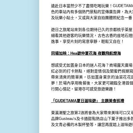
遠赴日本當然少不了盡情吃喝玩樂！
GUDETAM
色的車站內有多個熱門景點的宣傳廣告牌，
為大
及玩樂小貼士，
又或與大家自拍團體照紀念一番
遊日之旅尾站來到各位期待已久的京都梳乎茶屋
細看其他遊客的玩樂情況，
古色古香的座地石燈
逸事，享受片刻的寫意寧靜，
輕鬆又自在！
同場加映：
Hea
遊仲夏花海
夜觀飛航燈海
想感受尤如置身日本的迷人花海？商場露天廣場
紅必到的打卡熱點，
絕對是情侶及閨蜜們假期
帶來清爽的簡單美，彷如置身東京的油菜花花
夢！於場內享用晚餐後，
大家更可親臨全港首
行開心憶記，
留港亦可感受旅遊樂趣！
「
GUDETAMA
夏日滋味遊」
主題美食巡禮
東瀛潮聖之旅第
2
浪將會為大家帶來美味可口又
品牌
Gust
eau‘s
及卡通甜點熱店
山下菓子推出多
及文青必備的木製杯墊等，讓您再度踏上滋味遊