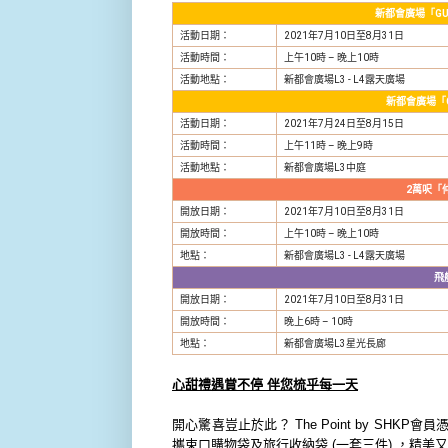
新都會廣場「
G
活
動日期：
2021
年
7
月
10
日至
8
月
31
日
活
動
時
間：
上
午
10
時
–
晚上
10
時
活
動地點：
新都會廣場
L3 - L4
露天廣場
新都會廣場「
活
動日期：
2021
年
7
月
24
日至
8
月
15
日
活
動
時
間：
上
午
11
時
–
晚上
9
時
活
動地點：
新都會廣場
L3
中庭
2
萬呎「
開放日期：
2021
年
7
月
10
日至
8
月
31
日
開放
時
間：
上
午
10
時
–
晚上
10
時
地點：
新都會廣場
L3 - L4
露天廣場
飛
開放日期：
2021
年
7
月
10
日至
8
月
31
日
開放
時
間：
晚上
6
時
– 10
時
地點：
新都會廣場
L3
星光長廊
心甜禮遇賞不停
伴您梳乎每一天
開心驚喜豈止於此？
The Point by SHKP
會員
攜束口購物袋及旅行收納袋
(
一套三件
)
，精美又