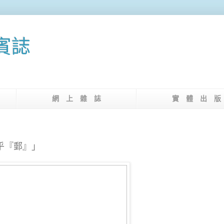
果賓誌
介
網 上 雜 誌
實 體 出 
梳乎『郵』」