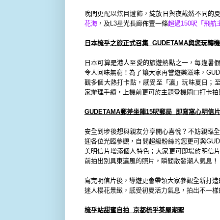
晚間更
配以
炫目燈飾
，綻放日與夜截然不同的
花海
，
及
L3
星
光長廊
佈
置一條
超過
150
呎
「飛航
日本梳乎之旅正式召集
GUDETAMA
與您玩轉機
日本可算是港人至愛的旅遊熱點之一，
每逢暑
令人回味無窮！
為了讓大家再嘗遊樂滋味，
GUD
觀多個大熱打卡點，
感受至「瀛」玩味夏日；
家辦理手續，
上機前更可於主題登機閘口打卡拍
GUDETAMA
郵差坐陣
15
呎郵局
即寫窩心明信
安全到埗後想與親友分享開心喜悅？不妨親臨
迎各
位光臨參觀，自問超級粉絲的您更可與
GUD
美明信片增添個人特色；
大家更可即場於明信
前拍出別具東瀛風的照片，
瞬間散發潮人氣息！
寫完明信片後，
導遊更會帶領大家參觀全新打造
迷人櫻花景緻，
感受初夏活力氣息，拍出不一樣
梳乎站甜蜜自拍
京都梳乎茶屋潮聖