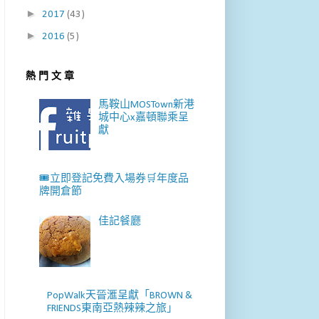
►
2017
(43)
►
2016
(5)
熱 門 文 章
馬鞍山MOSTown新港
城中心x嘉頓聯乘呈
獻
🎟️立即登記免費入場券🛒年度品
牌開倉節
佳記餐廳
PopWalk天晉滙呈獻「BROWN &
FRIENDS東南亞熱辣辣之旅」