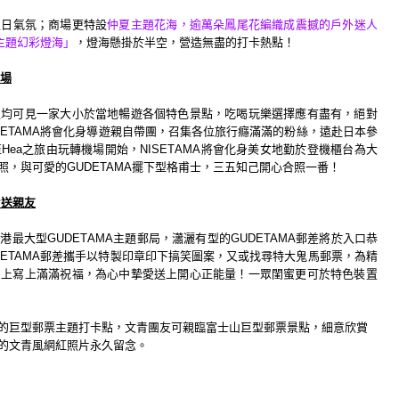
夏
日氣氛；商場更特設
仲夏
主題花海，逾萬朵
鳳尾花
編織成震撼的戶外
迷人
主題幻彩燈海」
，
燈海
懸掛於
半
空，
營造無盡的打卡熱點
！
場
假均可見一家大小於當地暢遊各個特色景點，
吃喝玩樂選擇應有盡有，絕對
ETAMA
將會化身導遊親自帶團
，召集各位旅行癮滿滿的粉絲，遠赴日本參
至
Hea
之旅由玩轉機場開始，
NISET
AMA
將會化身美女地勤於登機櫃台為大
照，與可愛的
GUDETAMA
擺
下型格甫士，三五知己開心合照一番！
片送親友
全港最大型
GUDET
AMA
主題郵局，瀟灑有型的
GUDETAMA
郵差將於入口恭
ETAMA
郵差攜手以
特製印章印下搞笑圖案，又或找尋特大鬼馬郵票，
為精
片上寫上滿滿祝福，
為心中摯愛送上開心正能量！
一眾閨蜜更可於特色裝置
的巨型郵票主題打卡點，
文青團友可親臨富士山巨型郵票景點，細意欣賞
的文青風網紅照片永久留念。