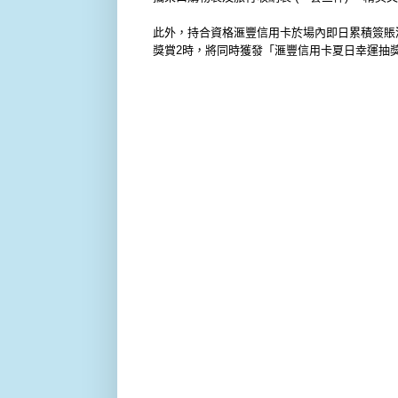
此外
，
持
合資格滙豐信用卡
於場內
即日累積簽賬
獎
賞
2
時，將同時獲發「滙豐信用卡夏日幸運抽