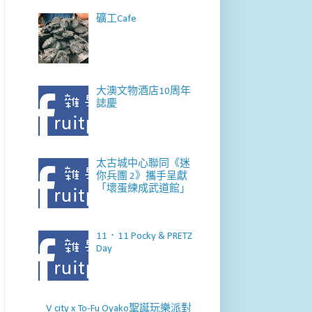
礦工Cafe
大澳文物酒店10周年
誌慶
太古城中心聯同《迷
你兵團 2》攜手呈獻
「壞蛋練成武道館」
11．11 Pocky & PRETZ
Day
V city x To-Fu Oyako聖誕玩樂派對