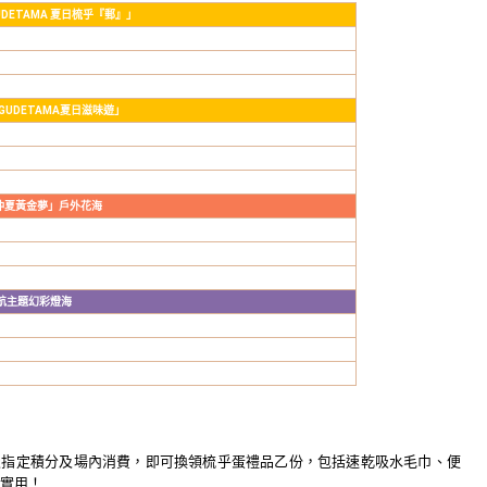
UDETAMA
夏日梳乎『郵』」
GUDETAMA
夏日滋味遊」
仲夏黃金夢」戶外花海
航主題幻彩燈海
憑指定積分及場內消費，即可換領梳乎蛋禮品乙份，
包括速乾吸水毛巾、便
實用！