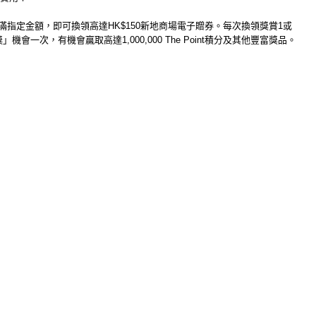
滿指定金額，
即可換領高達
HK$150
新地商場電子贈券
。
每次換領獎賞
1
或
獎」機會一次，
有機會贏取
高達
1,000,000 The Point
積分及其他豐富獎品。