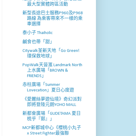
最大型實體跨區活動
新型長途巴士服務P960及P968
路線 為乘客帶來不一樣的乘
車選擇
泰小子 Thaiholic
鹹食也帶「甜」
Citywalk荃新天地「Go Green!
環保救地球」
PopWalk天晉滙 Landmark North
上水廣場「BROWN &
FRIENDS」
赤柱廣場「Summer
Lovecation」夏日心度遊
《愛麗絲夢遊仙境》奇幻派對
即將登陸元朗YOHO MALL
新都會廣場「GUDETAMA 夏日
梳乎『郵』」
MCP新都城中心《櫻桃小丸子
x Street Fighter最強聯