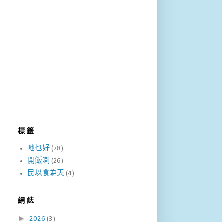
標 籤
吔乜好
(78)
開飯喇
(26)
民以食為天
(4)
網 誌
►
2026
(3)