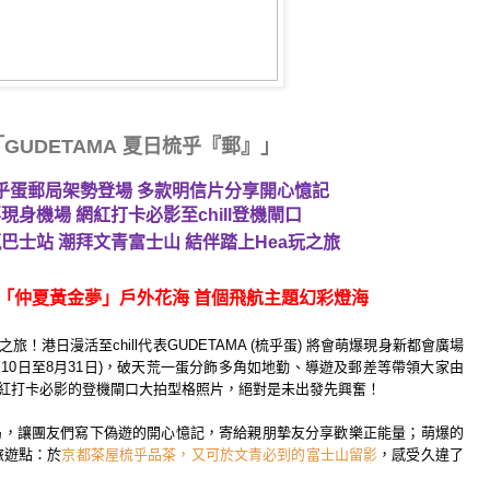
「
GUDETAMA
夏日梳乎『郵』」
乎蛋郵局架勢登場
多款明信片分享開心憶記
喜現身機場
網紅打卡必影至
chill
登機閘口
巴士站 潮拜文青富士山 結伴踏上
Hea
玩之旅
「仲夏黃金夢」戶外花海
首個飛航主題幻彩燈海
之旅！港日漫活至
chill
代表
GUDETA
MA (
梳乎蛋
)
將會萌爆現身新都會廣場
月
10
日至
8
月
31
日
)
，破天荒一蛋分飾多角如地勤、
導遊及郵差等帶領大家由
紅打卡必影的登機閘口大拍型格照片，
絕對是未出發先興奮！
局，
讓團友們寫下偽遊的開心憶記，寄給親朋摯友分享歡樂正能量；
萌爆的
旅遊點
：於
京都茶屋梳乎品茶，又可於文青必到的富士山留影
，
感受久違了