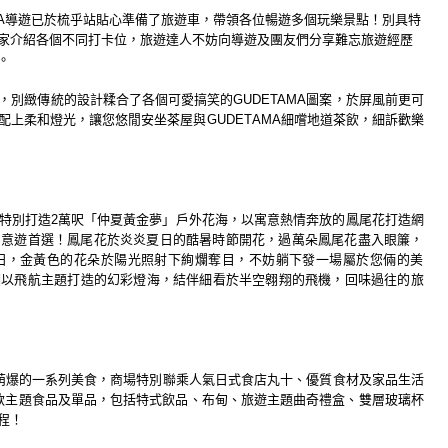
A
導遊已於梳乎
站貼心準備了旅遊車，帶領各位暢遊多個玩樂景點！
別具特
家介紹各個不同打卡位，
旅遊達人不妨向導遊及團友們分享難忘旅遊經歷
。
，
別緻傳統的設計糅合了各個可愛搞笑的
GUDETAMA
圖案，
於屏風前更可
配上柔和燈光，讓您悠閒安坐茶屋與
GUDET
AMA
細嚐地道茶飲，細訴歡樂
特別打造
2
萬呎「
仲夏黃金夢」戶外花海，
以寓意熱情奔放的鳳尾花打造網
寫意遊首選！
鳳尾花於炎炎夏日的酷暑時節開花，過萬朵鳳尾花盡入眼簾，
田，
金黃色的花朵於陽光照射下絢爛奪目，
不妨躺下發一場屬於您倆的美
個以飛航主題打造的幻彩燈海，
結伴細看於半空翱翔的飛機，回味過往的旅
萌爆的一系列美食，
商場特別聯乘人氣日式食店丸十、優質食材及家品生活
款主題食品及單品，
包括特式飲品、布甸、旅遊主題曲奇禮盒、
雙層玻璃杯
程！