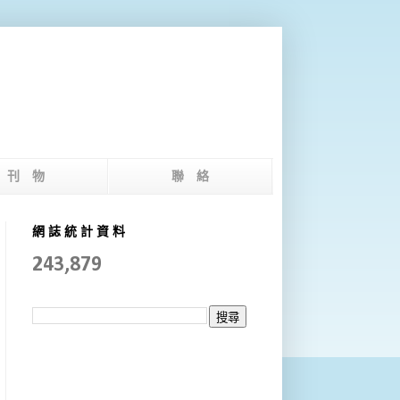
版 刊 物
聯 絡
網 誌 統 計 資 料
243,879