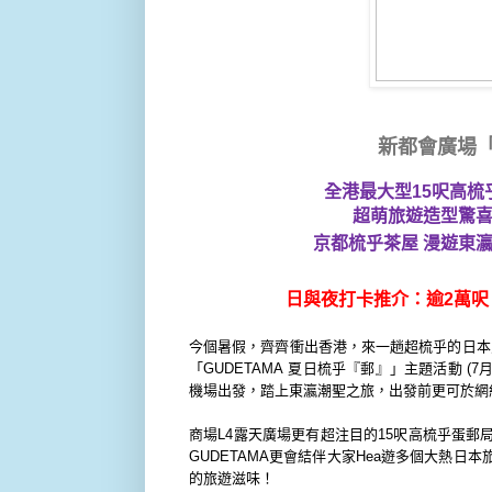
新都會廣場
全港最大型
15
呎高梳
超萌旅遊造型驚
京都梳乎茶屋 漫遊東瀛
日與夜打卡推介：逾
2
萬呎
今個暑假，齊齊衝出香港，
來一趟超梳乎的日本
「
GUDETAMA
夏日梳乎『郵』」主題活動
(7
機場出發，踏上東瀛潮聖之旅，
出發前更可於網
商場
L4
露天廣場更有超注目的
15
呎高梳乎蛋郵
GUDETAMA
更會結伴大家
Hea
遊多個大熱日本
的旅遊滋味！