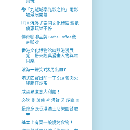
買玩
🐉「九龍城寨光影之旅」電影
場景展開幕
🇹🇭沉浸式泰國文化體驗 激抵
優惠玩樂不停
傳奇咖啡品牌 Bacha Coffee夿
萐咖啡
香港文化博物館幽默港漫展
覽 帶來經典漫畫人物與眾
同樂
滄海一聲笑❓猛男出血❓
港式四寶出前一丁 $18 餐肉火
腿腸仔炒蛋
咸蛋忌廉意大利麵！
必吃 🍍 菠蘿 🦐 海鮮 🦑 炒飯 🍚
最鐘意既香港迪士尼樂園餐廳
❤️
基本上有齊一般燒烤食物！