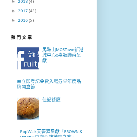
►
2018
(4)
►
2017
(43)
►
2016
(5)
熱 門 文 章
馬鞍山MOSTown新港
城中心x嘉頓聯乘呈
獻
🎟️立即登記免費入場券🛒年度品
牌開倉節
佳記餐廳
PopWalk天晉滙呈獻「BROWN &