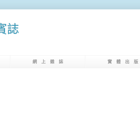
果賓誌
介
網 上 雜 誌
實 體 出 