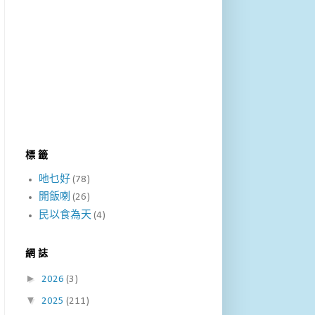
標 籤
吔乜好
(78)
開飯喇
(26)
民以食為天
(4)
網 誌
►
2026
(3)
▼
2025
(211)