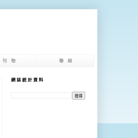
版 刊 物
聯 絡
網 誌 統 計 資 料