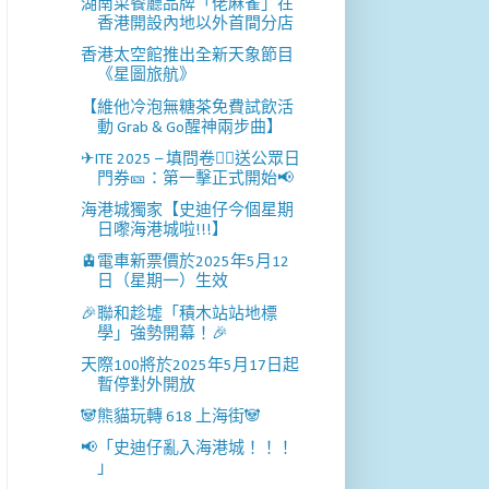
湖南菜餐廳品牌「佬麻雀」在
香港開設內地以外首間分店
香港太空館推出全新天象節目
《星圖旅航》
【維他冷泡無糖茶免費試飲活
動 Grab & Go醒神兩步曲】
✈ITE 2025 – 填問卷✍🏻送公眾日
門券🎫：第一擊正式開始📢
海港城獨家【史迪仔今個星期
日嚟海港城啦!!!】
🚊電車新票價於2025年5月12
日（星期一）生效
🎉聯和趁墟「積木站站地標
學」強勢開幕！🎉
天際100將於2025年5月17日起
暫停對外開放
🐼熊貓玩轉 618 上海街🐼
📢「史迪仔亂入海港城！！！
」