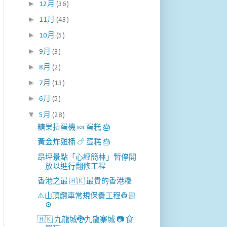
►
12月
(36)
►
11月
(43)
►
10月
(5)
►
9月
(3)
►
8月
(2)
►
7月
(13)
►
6月
(5)
▼
5月
(28)
糖果扭蛋機 🍬 蛋糕 🎂
黃金炸雞桶 🍗 蛋糕 🎂
昂坪景點「心經簡林」暫停開
放以進行翻修工程
香港之最 🇭🇰 最貴的香港糭
⚠️山頂纜車常規保養工程👷🏻
⚙️
🇭🇰 九龍城🐉九龍寨城 📷 食