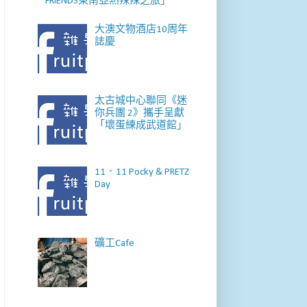
FRIENDS東南亞熱辣辣之旅」
大澳文物酒店10周年
誌慶
太古城中心聯同《迷
你兵團 2》攜手呈獻
「壞蛋練成武道館」
11．11 Pocky & PRETZ
Day
礦工Cafe