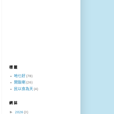
標 籤
吔乜好
(78)
開飯喇
(26)
民以食為天
(4)
網 誌
►
2026
(3)