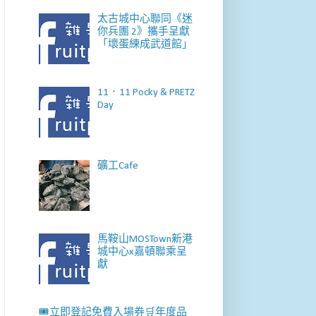
太古城中心聯同《迷
你兵團 2》攜手呈獻
「壞蛋練成武道館」
11．11 Pocky & PRETZ
Day
礦工Cafe
馬鞍山MOSTown新港
城中心x嘉頓聯乘呈
獻
🎟️立即登記免費入場券🛒年度品