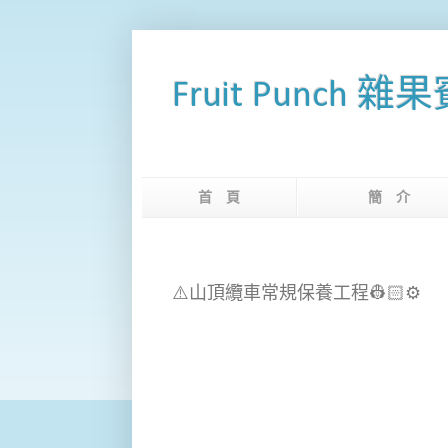
Fruit Punch 雜
首 頁
簡 
⚠️山頂纜車常規保養工程👷🏻⚙️