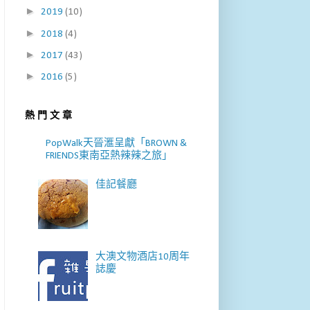
►
2019
(10)
►
2018
(4)
►
2017
(43)
►
2016
(5)
熱 門 文 章
PopWalk天晉滙呈獻「BROWN &
FRIENDS東南亞熱辣辣之旅」
佳記餐廳
大澳文物酒店10周年
誌慶