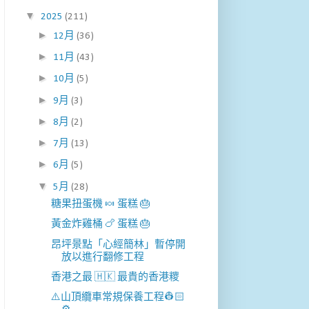
▼
2025
(211)
►
12月
(36)
►
11月
(43)
►
10月
(5)
►
9月
(3)
►
8月
(2)
►
7月
(13)
►
6月
(5)
▼
5月
(28)
糖果扭蛋機 🍬 蛋糕 🎂
黃金炸雞桶 🍗 蛋糕 🎂
昂坪景點「心經簡林」暫停開
放以進行翻修工程
香港之最 🇭🇰 最貴的香港糭
⚠️山頂纜車常規保養工程👷🏻