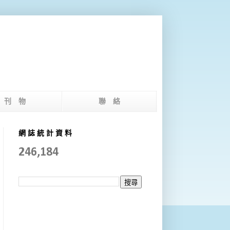
版 刊 物
聯 絡
網 誌 統 計 資 料
246,184