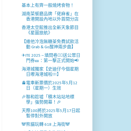
基本上有齊一般燒烤食物！
湖南菜餐廳品牌「佬麻雀」在
香港開設內地以外首間分店
香港太空館推出全新天象節目
《星圖旅航》
【維他冷泡無糖茶免費試飲活
動 Grab & Go醒神兩步曲】
✈ITE 2025 – 填問卷✍🏻送公眾日
門券🎫：第一擊正式開始📢
海港城獨家【史迪仔今個星期
日嚟海港城啦!!!】
🚊電車新票價於2025年5月12
日（星期一）生效
🎉聯和趁墟「積木站站地標
學」強勢開幕！🎉
天際100將於2025年5月17日起
暫停對外開放
🐼熊貓玩轉 618 上海街🐼