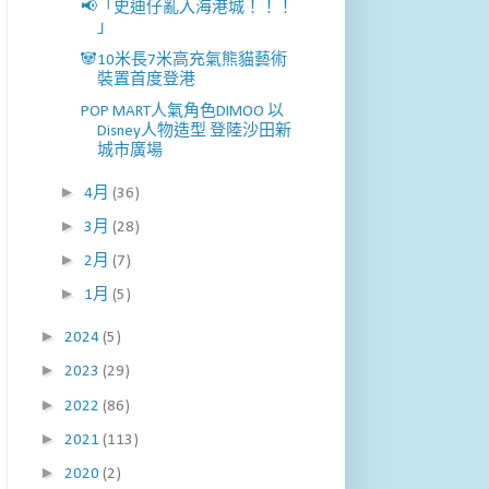
📢「史迪仔亂入海港城！！！
」
🐼10米長7米高充氣熊貓藝術
裝置首度登港
POP MART人氣角色DIMOO 以
Disney人物造型 登陸沙田新
城市廣場
►
4月
(36)
►
3月
(28)
►
2月
(7)
►
1月
(5)
►
2024
(5)
►
2023
(29)
►
2022
(86)
►
2021
(113)
►
2020
(2)