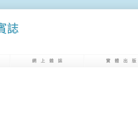
果賓誌
介
網 上 雜 誌
實 體 出 