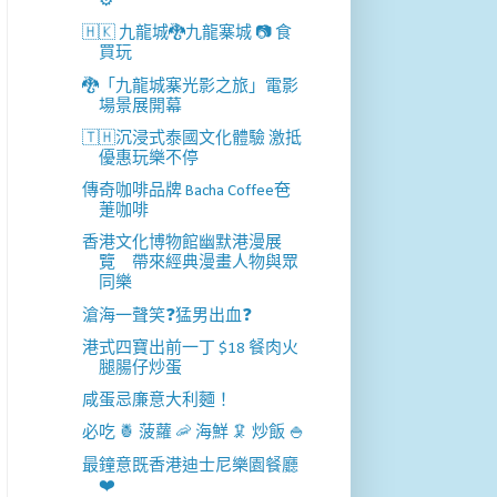
⚙️
🇭🇰 九龍城🐉九龍寨城 📷 食
買玩
🐉「九龍城寨光影之旅」電影
場景展開幕
🇹🇭沉浸式泰國文化體驗 激抵
優惠玩樂不停
傳奇咖啡品牌 Bacha Coffee夿
萐咖啡
香港文化博物館幽默港漫展
覽 帶來經典漫畫人物與眾
同樂
滄海一聲笑❓猛男出血❓
港式四寶出前一丁 $18 餐肉火
腿腸仔炒蛋
咸蛋忌廉意大利麵！
必吃 🍍 菠蘿 🦐 海鮮 🦑 炒飯 🍚
最鐘意既香港迪士尼樂園餐廳
❤️