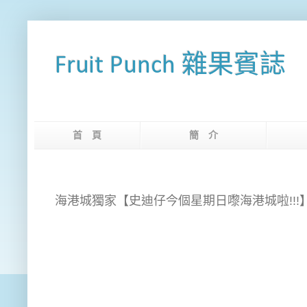
Fruit Punch 雜果賓誌
首 頁
簡 介
網
海港城獨家【史迪仔今個星期日嚟海港城啦!!!