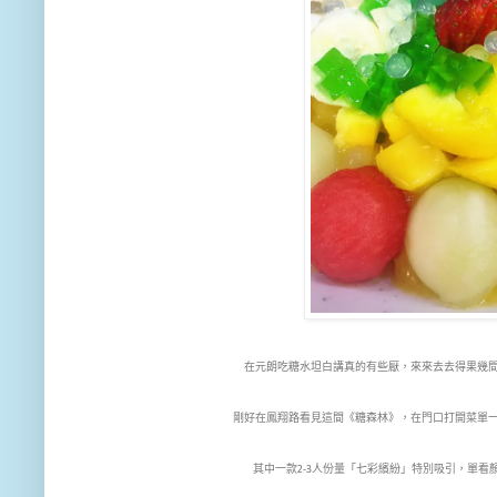
在元朗吃糖水坦白講真的有些厭，來來去去得果幾
剛好在鳳翔路看見這間《糖森林》，在門口打開菜單
其中一款2-3人份量「七彩繽紛」特別吸引，單