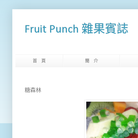
Fruit Punch 雜果賓誌
首 頁
簡 介
網
糖森林