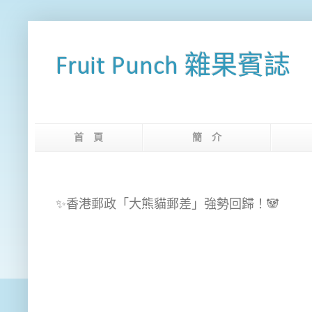
Fruit Punch 雜果賓誌
首 頁
簡 介
網
✨香港郵政「大熊貓郵差」強勢回歸！🐼