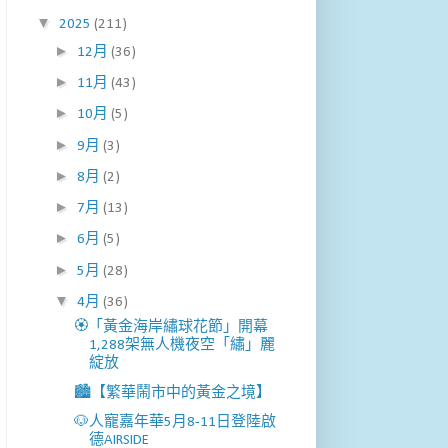
▼
2025
(211)
►
12月
(36)
►
11月
(43)
►
10月
(5)
►
9月
(3)
►
8月
(2)
►
7月
(13)
►
6月
(5)
►
5月
(28)
▼
4月
(36)
🏵️「黃金海岸繡球花節」開幕
1,288架無人機夜空「繡」麗
綻放
🏙️【繁華鬧市中的黃金之境】
🐶人寵嘉年華5月8-11日登陸啟
德AIRSIDE