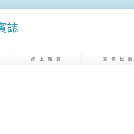
果賓誌
介
網 上 雜 誌
實 體 出 