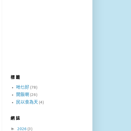
標 籤
吔乜好
(78)
開飯喇
(26)
民以食為天
(4)
網 誌
►
2026
(3)