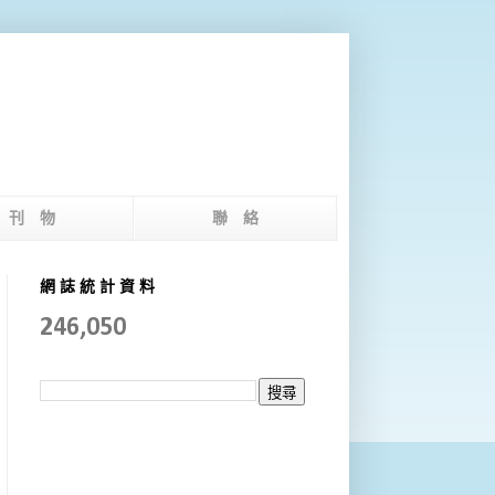
版 刊 物
聯 絡
網 誌 統 計 資 料
246,050