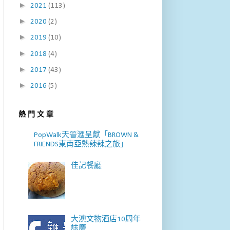
►
2021
(113)
►
2020
(2)
►
2019
(10)
►
2018
(4)
►
2017
(43)
►
2016
(5)
熱 門 文 章
PopWalk天晉滙呈獻「BROWN &
FRIENDS東南亞熱辣辣之旅」
佳記餐廳
大澳文物酒店10周年
誌慶