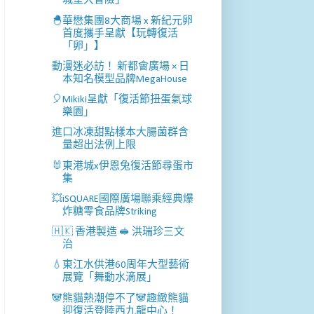
城堡大冒險」
🐣華懋集團8大商場 x 新紀元卵
首度攜手呈獻【玩轉復活
「卵」】
動漫迷必訪！ 新都會廣場 × 日
本知名模型品牌MegaHouse
🎈Mikiki呈獻「復活節扭蛋氣球
樂園」
進口冰凍甜點樣本大腸菌群含
量超出法例上限
🐰東港城x伊恩兔復活節尋蛋市
集
💥iSQUARE國際廣場聯乘經典爆
炸糖零食品牌Striking
🇭🇰 香港製造 🥪 洪瑞珍三文
治
💧東江水供港60周年大型藝術
展覽「舞動水滴展」
🐼熊貓熱潮停不了🐼趣緻熊貓
迎復活登陸西九龍中心！