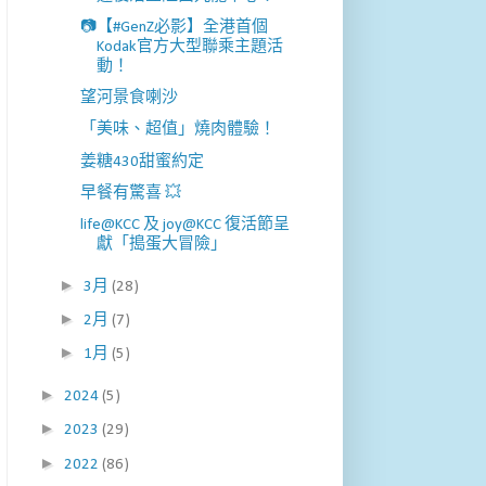
📷【#GenZ必影】全港首個
Kodak官方大型聯乘主題活
動！
望河景食喇沙
「美味、超值」燒肉體驗！
姜糖430甜蜜約定
早餐有驚喜 💥
life@KCC 及 joy@KCC 復活節呈
獻「搗蛋大冒險」
►
3月
(28)
►
2月
(7)
►
1月
(5)
►
2024
(5)
►
2023
(29)
►
2022
(86)