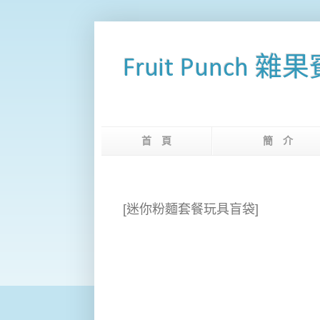
Fruit Punch 雜
首 頁
簡 
[迷你粉麵套餐玩具盲袋]