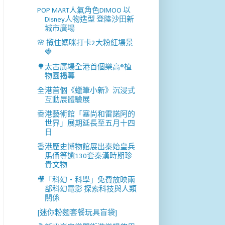
POP MART人氣角色DIMOO 以
Disney人物造型 登陸沙田新
城市廣場
🌸 攬住媽咪打卡2大粉紅場景
🍓
🌳太古廣場全港首個樂高®植
物園揭幕
全港首個《蠟筆小新》沉浸式
互動展體驗展
香港藝術館「塞尚和雷諾阿的
世界」展期延長至五月十四
日
香港歷史博物館展出秦始皇兵
馬俑等逾130套秦漢時期珍
貴文物
🎥「科幻‧科學」免費放映兩
部科幻電影 探索科技與人類
關係
[迷你粉麵套餐玩具盲袋]