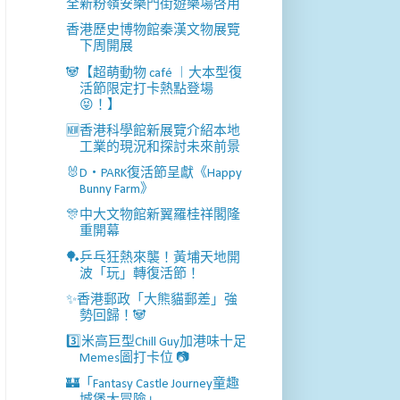
全新粉嶺安樂門街遊樂場啓用
香港歷史博物館秦漢文物展覽
下周開展
🐼【超萌動物 café ︱大本型復
活節限定打卡熱點登場
😝！】
🆕香港科學館新展覽介紹本地
工業的現況和探討未來前景
🐰D‧PARK復活節呈獻《Happy
Bunny Farm》
🎊中大文物館新翼羅桂祥閣隆
重開幕
🏓乒乓狂熱來襲！黃埔天地開
波「玩」轉復活節！
✨香港郵政「大熊貓郵差」強
勢回歸！🐼
3️⃣米高巨型Chill Guy加港味十足
Memes圖打卡位 📷
🏰「Fantasy Castle Journey童趣